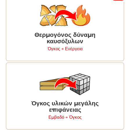
Θερμογόνος δύναμη
καυσόξυλων
Ὀγκος → Ενέργεια
Όγκος υλικών μεγάλης
επιφάνειας
Εμβαδό → Ὀγκος