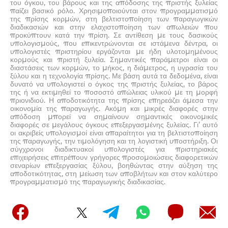
του όγκου, του βάρους και της απόδοσης της πριστής ξυλείας
παίζει βασικό ρόλο. Χρησιμοποιούνται στον προγραμματισμό
της πρίσης κορμών, στη βελτιστοποίηση των παραγωγικών
διαδικασιών και στην ελαχιστοποίηση των απωλειών που
προκύπτουν κατά την πρίση. Σε αντίθεση με τους δασικούς
υπολογισμούς, που επικεντρώνονται σε ιστάμενα δέντρα, οι
υπολογιστές πριστηρίου εργάζονται με ήδη υλοτομημένους
κορμούς και πριστή ξυλεία. Σημαντικές παράμετροι είναι οι
διαστάσεις των κορμών, το μήκος, η διάμετρος, η υγρασία του
ξύλου και η τεχνολογία πρίσης. Με βάση αυτά τα δεδομένα, είναι
δυνατό να υπολογιστεί ο όγκος της πριστής ξυλείας, το βάρος
της ή να εκτιμηθεί το ποσοστό απώλειας υλικού με τη μορφή
πριονιδιού. Η αποδοτικότητα της πρίσης επηρεάζει άμεσα την
οικονομία της παραγωγής. Ακόμη και μικρές διαφορές στην
απόδοση μπορεί να σημαίνουν σημαντικές οικονομικές
διαφορές σε μεγάλους όγκους επεξεργασμένης ξυλείας. Γι’ αυτό
οι ακριβείς υπολογισμοί είναι απαραίτητοι για τη βελτιστοποίηση
της παραγωγής, την τιμολόγηση και τη λογιστική υποστήριξη. Οι
σύγχρονοι διαδικτυακοί υπολογιστές για πριστηριακές
επιχειρήσεις επιτρέπουν γρήγορες προσομοιώσεις διαφορετικών
σεναρίων επεξεργασίας ξύλου, βοηθώντας στην αύξηση της
αποδοτικότητας, στη μείωση των αποβλήτων και στον καλύτερο
προγραμματισμό της παραγωγικής διαδικασίας.