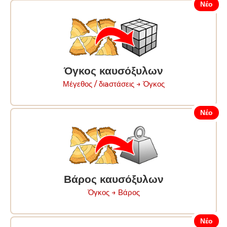
Νέο
Όγκος καυσόξυλων
Μέγεθος / διaστάσεις → Ὀγκος
Νέο
Βάρος καυσόξυλων
Ὀγκος → Βάρος
Νέο