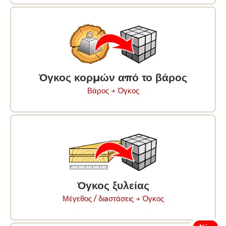
Όγκος κορμών από το βάρος
Βάρος → Ὀγκος
Όγκος ξυλείας
Μέγεθος / διaστάσεις → Ὀγκος