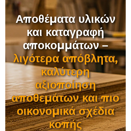
Αποθέματα υλικών
και καταγραφή
αποκομμάτων –
λιγότερα απόβλητα,
καλύτερη
αξιοποίηση
αποθεμάτων και πιο
οικονομικά σχέδια
κοπής