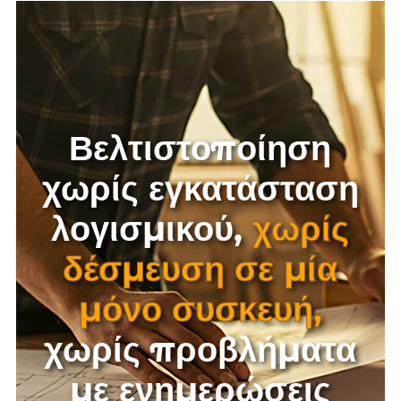
Βελτιστοποίηση
χωρίς εγκατάσταση
λογισμικού,
χωρίς
δέσμευση σε μία
μόνο συσκευή,
χωρίς προβλήματα
με ενημερώσεις