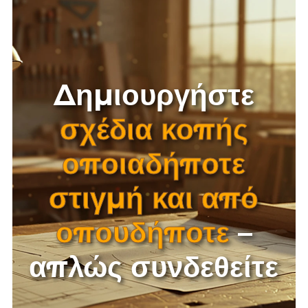
Δημιουργήστε
σχέδια κοπής
οποιαδήποτε
στιγμή και από
οπουδήποτε
–
απλώς συνδεθείτε