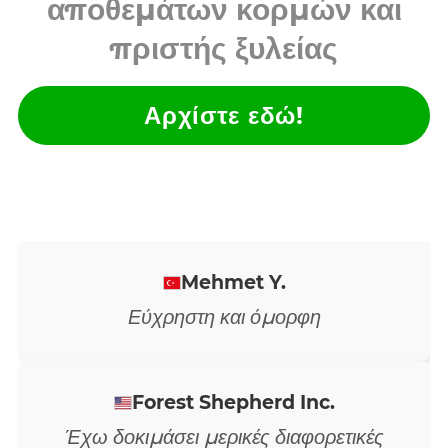
αποθεμάτων κορμών και
πριστής ξυλείας
Αρχίστε εδώ!
Piotr N.
Υπέροχο, θα ήταν επίσης χρήσιμο να
υπάρχει ένας υπολογισμός της επιφάνειας
σε m2 που μπορεί να καλυφθεί με
δεδομένη ποσότητα σανίδων.