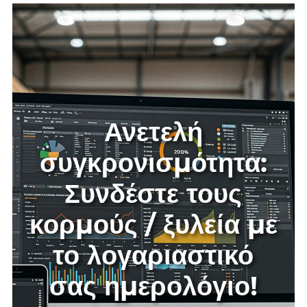
Τα υποχρεωτικά πεδία επισημαίνονται με κόκκινο!
Ανετελή
συγκρονισμότητα:
Συνδέστε τους
κορμούς / ξυλεία με