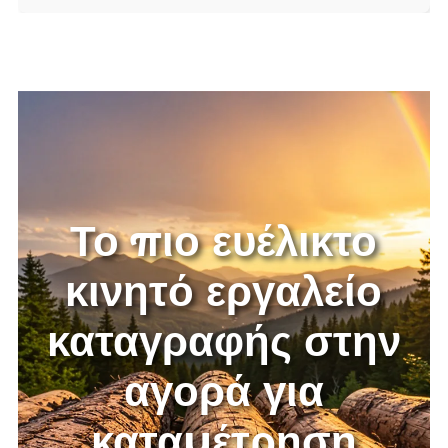
με τα είδη ξύλου πρέπει να εμπλουτιστεί.
Τη συστήνω ειλικρινά.
Το πιο ευέλικτο
κινητό εργαλείο
καταγραφής στην