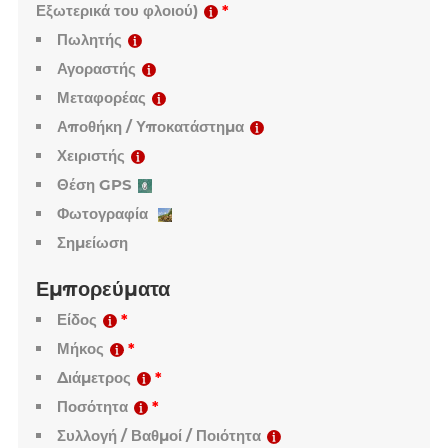
Επωνυμία / ετικέτα
Απόθεμα (Παραλαβές / Αποστολές)
Μέτρηση διαμέτρου (Εσωτερικά του φλοιού /
Εξωτερικά του φλοιού)
Πωλητής
Αγοραστής
Μεταφορέας
Αποθήκη / Υποκατάστημα
Χειριστής
Θέση GPS
Φωτογραφία
Σημείωση
Εμπορεύματα
Είδος
Μήκος