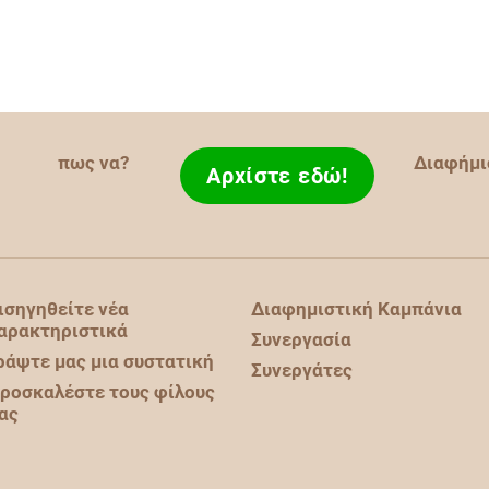
πως να?
Διαφήμι
Αρχίστε εδώ!
ισηγηθείτε νέα
Διαφημιστική Καμπάνια
αρακτηριστικά
Συνεργασία
ράψτε μας μια συστατική
Συνεργάτες
ροσκαλέστε τους φίλους
ας