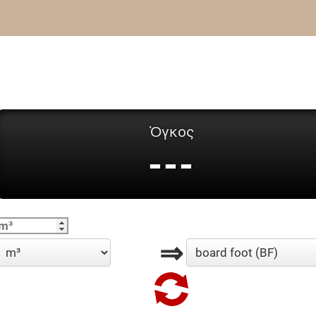
Ὀγκος
---
⇒