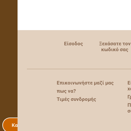
Είσοδος
Ξεχάσατε τον
κωδικό σας
Επικοινωνήστε μαζί μας
Ε
χ
πως να?
Γ
Τιμές συνδρομής
Π
σ
Καταχώρισης