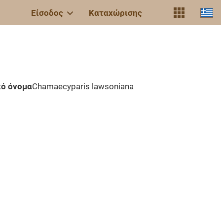
Είσοδος
Καταχώρισης
κό όνομα
Chamaecyparis lawsoniana