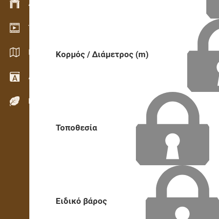
Διαχείριση αποθεμάτων
Έκθεση βίντεο
Κατάλογοι / Μπροσούρες
Κορμός / Διάμετρος (m)
Λεξικό
Είδη ξύλου
Τοποθεσία
Ειδικό βάρος