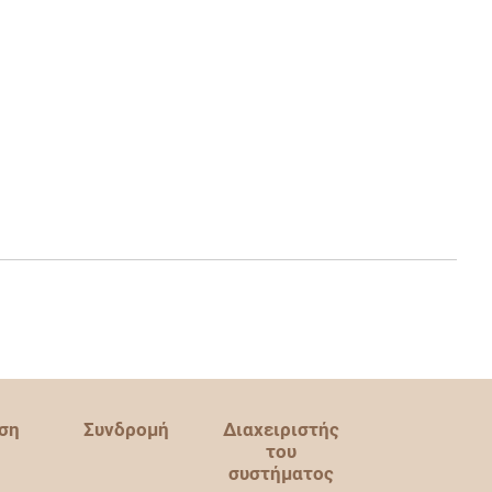
ση
Συνδρομή
Διαχειριστής
του
συστήματος