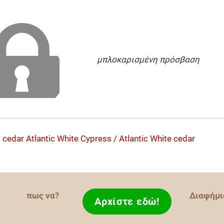
μπλοκαρισμένη πρόσβαση
d cedar
Atlantic White Cypress / Atlantic White cedar
πως να?
Διαφήμι
Αρχίστε εδώ!