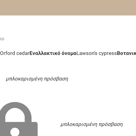
ου
-Orford cedar
Εναλλακτικό όνομα
Lawson’s cypress
Βοτανι
μπλοκαρισμένη πρόσβαση
μπλοκαρισμένη πρόσβαση