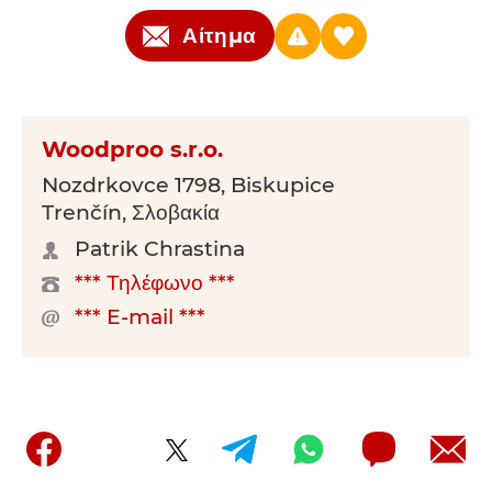
Αίτημα
Woodproo s.r.o.
Nozdrkovce 1798, Biskupice
Trenčín, Σλοβακία
Patrik Chrastina
*** Τηλέφωνο ***
*** E-mail ***