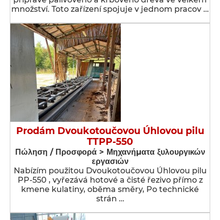
množství. Toto zařízení spojuje v jednom pracov …
Prodám Dvoukotoučovou Úhlovou pilu
TTPP-550
Πώληση / Προσφορά > Μηχανήματα ξυλουργικών
εργασιών
Nabízím použitou Dvoukotoučovou Úhlovou pilu
PP-550 , vyřezává hotové a čisté řezivo přímo z
kmene kulatiny, oběma směry, Po technické
strán …