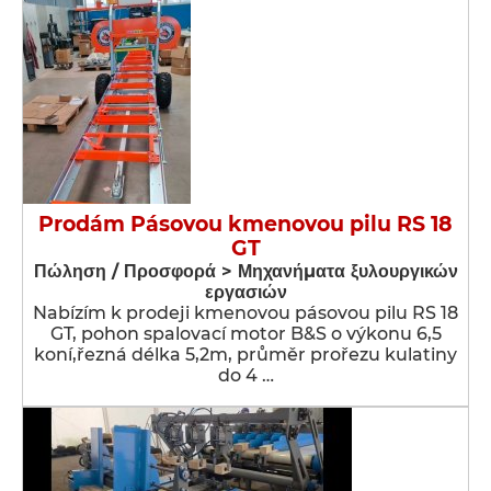
Prodám Pásovou kmenovou pilu RS 18
GT
Πώληση / Προσφορά > Μηχανήματα ξυλουργικών
εργασιών
Nabízím k prodeji kmenovou pásovou pilu RS 18
GT, pohon spalovací motor B&S o výkonu 6,5
koní,řezná délka 5,2m, průměr prořezu kulatiny
do 4 …