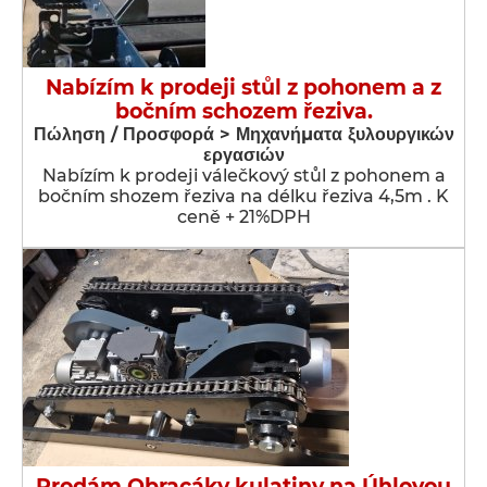
Nabízím k prodeji stůl z pohonem a z
bočním schozem řeziva.
Πώληση / Προσφορά > Μηχανήματα ξυλουργικών
εργασιών
Nabízím k prodeji válečkový stůl z pohonem a
bočním shozem řeziva na délku řeziva 4,5m . K
ceně + 21%DPH
Prodám Obracáky kulatiny na Úhlovou