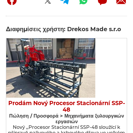
Διαφημίσεις χρήστη: Drekos Made s.r.o
Prodám Nový Procesor Stacionární SSP-
48
Πώληση / Προσφορά > Μηχανήματα ξυλουργικών
εργασιών
Nový ,,Procesor Stacionární SSP-48 sloužící k
přípravě palivového a krbového dřeva ve velkém