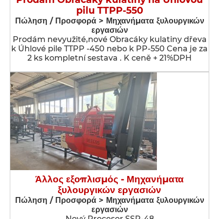
pilu TTPP-550
Πώληση / Προσφορά > Μηχανήματα ξυλουργικών
εργασιών
Prodám nevyužité,nové Obracáky kulatiny dřeva
k Úhlové pile TTPP -450 nebo k PP-550 Cena je za
2 ks kompletní sestava . K ceně + 21%DPH
Άλλος εξοπλισμός - Μηχανήματα
ξυλουργικών εργασιών
Πώληση / Προσφορά > Μηχανήματα ξυλουργικών
εργασιών
Nový Procesor SSP-48