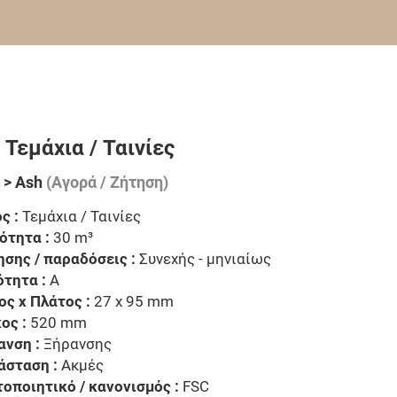
 Τεμάχια / Ταινίες
 > Ash
(Αγορά / Ζήτηση)
ς :
Τεμάχια / Ταινίες
ότητα :
30 m³
ησης / παραδόσεις :
Συνεχής - μηνιαίως
ότητα :
A
ος x Πλάτος :
27 x 95 mm
ος :
520 mm
ανση :
Ξήρανσης
άσταση :
Ακμές
τοποιητικό / κανονισμός :
FSC