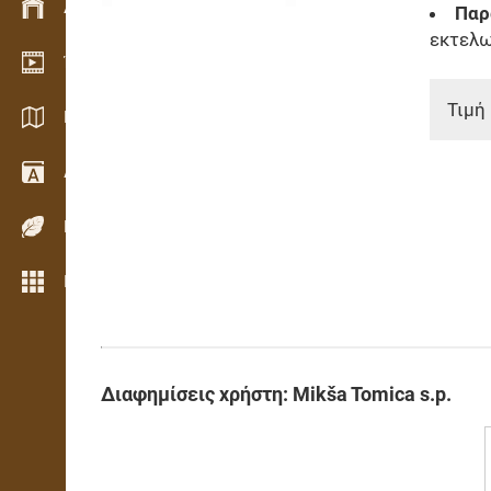
Διαχείριση αποθεμάτων
Παρ
εκτελ
Έκθεση βίντεο
Τιμή 
Κατάλογοι / Μπροσούρες
Λεξικό
Είδη ξύλου
Περισσότερες λειτουργίες
Διαφημίσεις χρήστη: Mikša Tomica s.p.