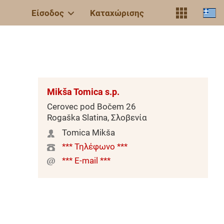
Είσοδος
Καταχώρισης
Mikša Tomica s.p.
Cerovec pod Bočem 26
Rogaška Slatina, Σλοβενία
Tomica Mikša
*** Τηλέφωνο ***
*** E-mail ***