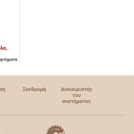
λα,
ξαρτήματα
ση
Συνδρομή
Διαχειριστής
του
συστήματος