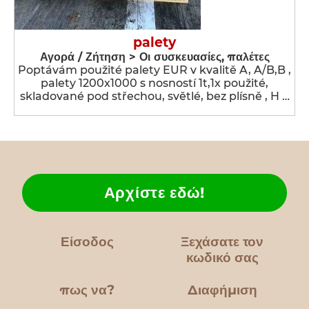
palety
Αγορά / Ζήτηση > Οι συσκευασίες, παλέτες
Poptávám použité palety EUR v kvalitě A, A/B,B ,
palety 1200x1000 s nosností 1t,1x použité,
skladované pod střechou, světlé, bez plísně , H …
Αρχίστε εδώ!
Είσοδος
Ξεχάσατε τον
κωδικό σας
πως να?
Διαφήμιση