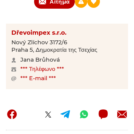
Αίτημα
Dřevoimpex s.r.o.
Nový Zlíchov 3172/6
Praha 5, Δημοκρατία της Τσεχίας
Jana Brůhová
*** Τηλέφωνο ***
*** E-mail ***