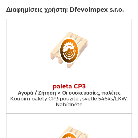
Διαφημίσεις χρήστη: Dřevoimpex s.r.o.
paleta CP3
Αγορά / Ζήτηση > Οι συσκευασίες, παλέτες
Koupím palety CP3 použité , světlé 546ks/LKW.
Nabídněte