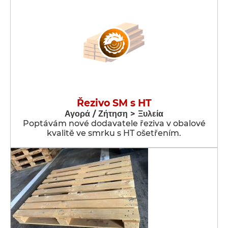
Řezivo SM s HT
Αγορά / Ζήτηση > Ξυλεία
Poptávám nové dodavatele řeziva v obalové
kvalitě ve smrku s HT ošetřením.