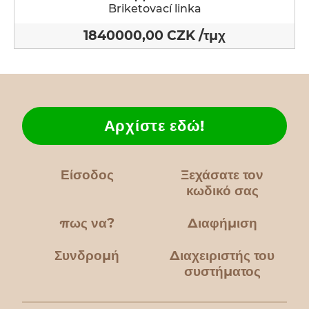
Briketovací linka
1840000,00 CZK /τμχ
Αρχίστε εδώ!
Είσοδος
Ξεχάσατε τον
κωδικό σας
πως να?
Διαφήμιση
Συνδρομή
Διαχειριστής του
συστήματος