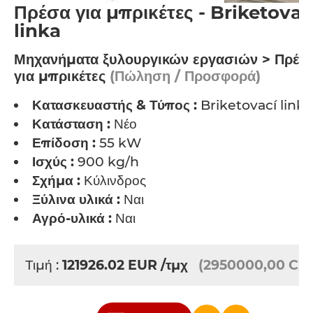
Πρέσα για μπρικέτες - Briketovac
linka
Μηχανήματα ξυλουργικών εργασιών > Πρέσ
για μπρικέτες
(Πώληση / Προσφορά)
Κατασκευαστής & Τύπος :
Briketovací linka
Κατάσταση :
Νέο
Επίδοση :
55 kW
Ισχύς :
900 kg/h
Σχήμα :
Κύλινδρος
Ξύλινα υλικά :
Ναι
Αγρό-υλικά :
Ναι
Τιμή :
121926.02
EUR
/τμχ
(2950000,00 CZ