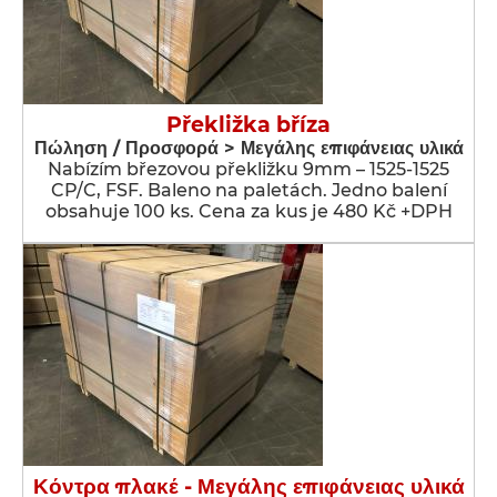
Překližka bříza
Πώληση / Προσφορά > Μεγάλης επιφάνειας υλικά
Nabízím březovou překližku 9mm – 1525-1525
CP/C, FSF. Baleno na paletách. Jedno balení
obsahuje 100 ks. Cena za kus je 480 Kč +DPH
Κόντρα πλακέ - Μεγάλης επιφάνειας υλικά