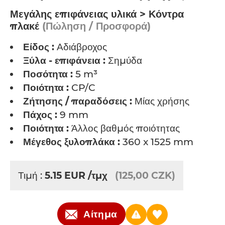
Μεγάλης επιφάνειας υλικά > Κόντρα
πλακέ
(Πώληση / Προσφορά)
Είδος :
Αδιάβροχος
Ξύλα - επιφάνεια :
Σημύδα
Ποσότητα :
5 m³
Ποιότητα :
CP/C
Ζήτησης / παραδόσεις :
Μίας χρήσης
Πάχος :
9 mm
Ποιότητα :
Άλλος βαθμός ποιότητας
Μέγεθος ξυλοπλάκα :
360 x 1525 mm
Τιμή :
5.15
EUR
/τμχ
(125,00 CZK)
Αίτημα