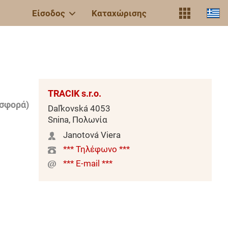
Είσοδος
Καταχώρισης
TRACIK s.r.o.
σφορά)
Daľkovská 4053
Snina, Πολωνία
Janotová Viera
*** Τηλέφωνο ***
*** E-mail ***