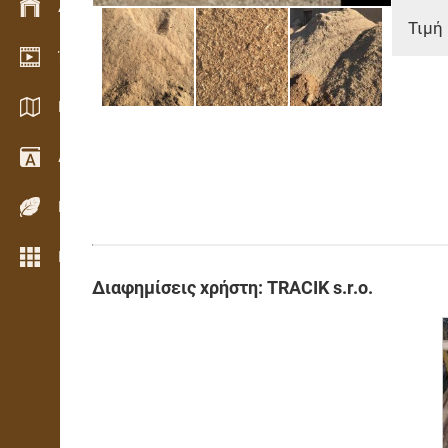
Διαχείριση αποθεμάτων
Τιμή 
Έκθεση βίντεο
Κατάλογοι / Μπροσούρες
Λεξικό
Είδη ξύλου
Περισσότερες λειτουργίες
Διαφημίσεις χρήστη: TRACIK s.r.o.