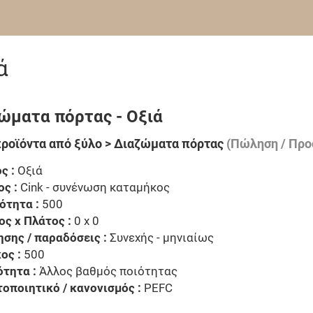
ά
ώματα πόρτας - Οξιά
ροϊόντα από ξύλο > Διαζώματα πόρτας
(Πώληση / Προ
ς :
Οξιά
ος :
Cink - συνένωση καταμήκος
ότητα :
500
ος x Πλάτος :
0 x 0
ησης / παραδόσεις :
Συνεχής - μηνιαίως
ος :
500
ότητα :
Άλλος βαθμός ποιότητας
τοποιητικό / κανονισμός :
PEFC