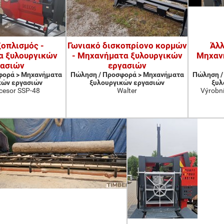
ξοπλισμός -
Γωνιακό δισκοπρίονο κορμών
Άλλ
α ξυλουργικών
- Μηχανήματα ξυλουργικών
Μηχαν
γασιών
εργασιών
φορά > Μηχανήματα
Πώληση / Προσφορά > Μηχανήματα
Πώληση /
κών εργασιών
ξυλουργικών εργασιών
ξυλ
cesor SSP-48
Walter
Výrobní