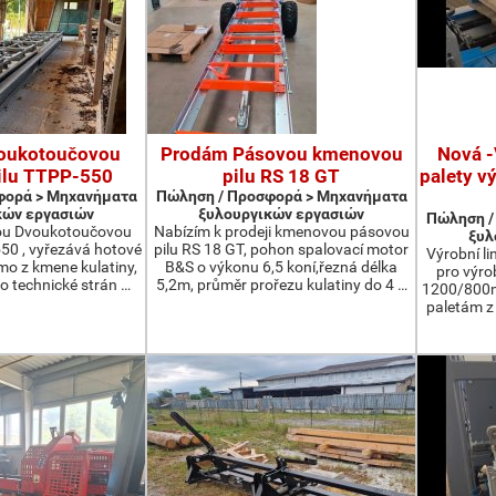
oukotoučovou
Prodám Pásovou kmenovou
Nová -
ilu TTPP-550
pilu RS 18 GT
palety v
φορά > Μηχανήματα
Πώληση / Προσφορά > Μηχανήματα
κών εργασιών
ξυλουργικών εργασιών
Πώληση /
ou Dvoukotoučovou
Nabízím k prodeji kmenovou pásovou
ξυλ
550 , vyřezává hotové
pilu RS 18 GT, pohon spalovací motor
Výrobní li
ímo z kmene kulatiny,
B&S o výkonu 6,5 koní,řezná délka
pro výro
o technické strán …
5,2m, průměr prořezu kulatiny do 4 …
1200/800m
paletám 