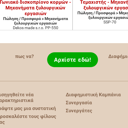
Γωνιακό δισκοπρίονο κορμών -
Τεμαχιστής - Μηχαν
Μηχανήματα ξυλουργικών
ξυλουργικών εργα
εργασιών
Πώληση / Προσφορά > Μηχ
ξυλουργικών εργασι
Πώληση / Προσφορά > Μηχανήματα
SSP-70
ξυλουργικών εργασιών
Dekos made s.r.o. PP-550
πως να?
Διαφήμι
Αρχίστε εδώ!
ισηγηθείτε νέα
Διαφημιστική Καμπάνια
αρακτηριστικά
Συνεργασία
ράψτε μας μια συστατική
Συνεργάτες
ροσκαλέστε τους φίλους
ας