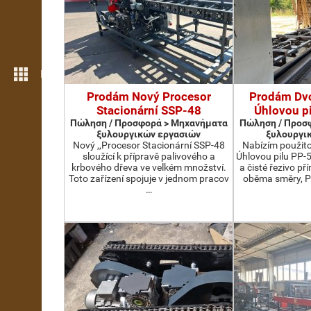
Περισσότερες λειτουργίες
Prodám Nový Procesor
Prodám Dv
Stacionární SSP-48
Úhlovou p
Πώληση / Προσφορά > Μηχανήματα
Πώληση / Προσ
ξυλουργικών εργασιών
ξυλουργι
Nový ,,Procesor Stacionární SSP-48
Nabízím použit
sloužící k přípravě palivového a
Úhlovou pilu PP-
krbového dřeva ve velkém množství.
a čisté řezivo př
Toto zařízení spojuje v jednom pracov
oběma směry, P
…