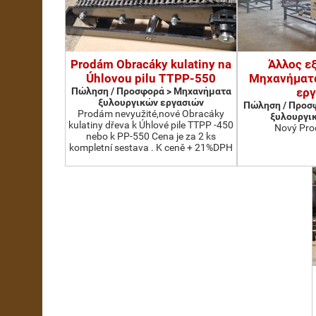
Prodám Obracáky kulatiny na
Άλλος ε
Úhlovou pilu TTPP-550
Μηχανήματ
Πώληση / Προσφορά > Μηχανήματα
ερ
ξυλουργικών εργασιών
Πώληση / Προσ
Prodám nevyužité,nové Obracáky
ξυλουργι
kulatiny dřeva k Úhlové pile TTPP -450
Nový Pro
nebo k PP-550 Cena je za 2 ks
kompletní sestava . K ceně + 21%DPH