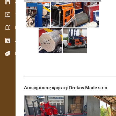
Διαχείριση αποθεμάτων
Έκθεση βίντεο
Κατάλογοι / Μπροσούρες
Λεξικό
Είδη ξύλου
Διαφημίσεις χρήστη: Drekos Made s.r.o