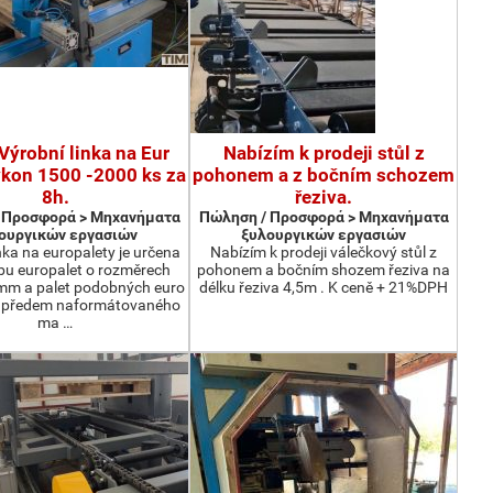
Výrobní linka na Eur
Nabízím k prodeji stůl z
ýkon 1500 -2000 ks za
pohonem a z bočním schozem
8h.
řeziva.
 Προσφορά > Μηχανήματα
Πώληση / Προσφορά > Μηχανήματα
ουργικών εργασιών
ξυλουργικών εργασιών
nka na europalety je určena
Nabízím k prodeji válečkový stůl z
bu europalet o rozměrech
pohonem a bočním shozem řeziva na
m a palet podobných euro
délku řeziva 4,5m . K ceně + 21%DPH
z předem naformátovaného
ma …