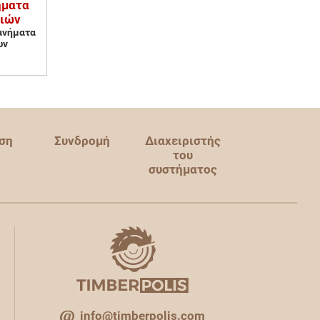
ήματα
σιών
ανήματα
ών
ση
Συνδρομή
Διαχειριστής
του
συστήματος
info@timberpolis.com