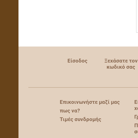
Είσοδος
Ξεχάσατε τον
κωδικό σας
Επικοινωνήστε μαζί μας
Ε
χ
πως να?
Γ
Τιμές συνδρομής
Π
σ