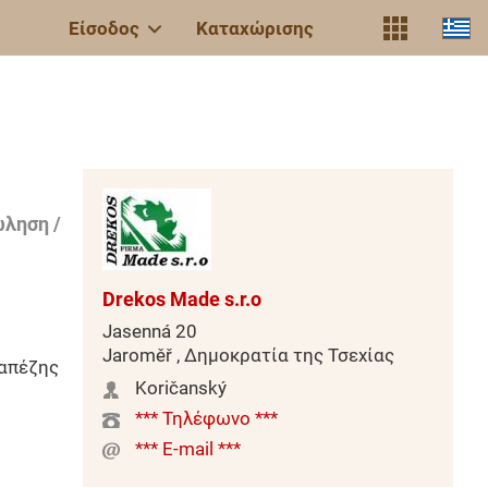
Είσοδος
Καταχώρισης
ληση /
Drekos Made s.r.o
Jasenná 20
Jaroměř , Δημοκρατία της Τσεχίας
απέζης
Koričanský
*** Τηλέφωνο ***
*** E-mail ***