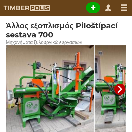
Άλλος εξοπλισμός Piloštípací
sestava 700
Μηχανήματα ξυλουργικών εργασιών