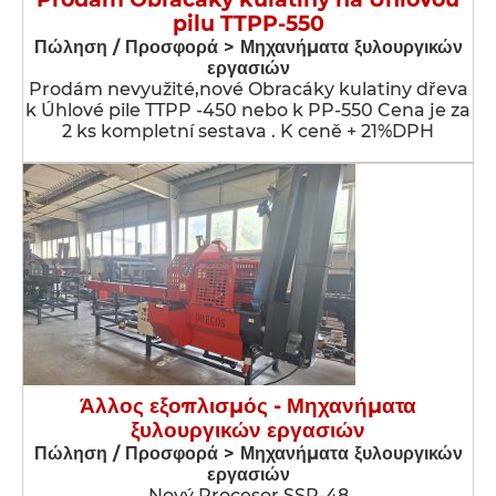
pilu TTPP-550
Πώληση / Προσφορά > Μηχανήματα ξυλουργικών
εργασιών
Prodám nevyužité,nové Obracáky kulatiny dřeva
k Úhlové pile TTPP -450 nebo k PP-550 Cena je za
2 ks kompletní sestava . K ceně + 21%DPH
Άλλος εξοπλισμός - Μηχανήματα
ξυλουργικών εργασιών
Πώληση / Προσφορά > Μηχανήματα ξυλουργικών
εργασιών
Nový Procesor SSP-48