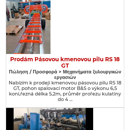
Prodám Pásovou kmenovou pilu RS 18
GT
Πώληση / Προσφορά > Μηχανήματα ξυλουργικών
εργασιών
Nabízím k prodeji kmenovou pásovou pilu RS 18
GT, pohon spalovací motor B&S o výkonu 6,5
koní,řezná délka 5,2m, průměr prořezu kulatiny
do 4 …