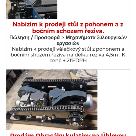
Nabízím k prodeji stůl z pohonem a z
bočním schozem řeziva.
Πώληση / Προσφορά > Μηχανήματα ξυλουργικών
εργασιών
Nabízím k prodeji válečkový stůl z pohonem a
bočním shozem řeziva na délku řeziva 4,5m . K
ceně + 21%DPH
Prodám Obracáky kulatiny na Úhlovou