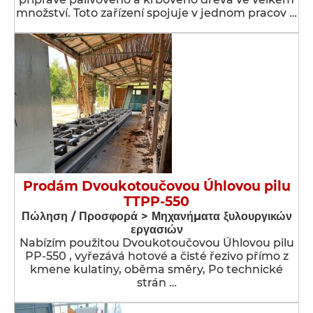
množství. Toto zařízení spojuje v jednom pracov …
Prodám Dvoukotoučovou Úhlovou pilu
TTPP-550
Πώληση / Προσφορά > Μηχανήματα ξυλουργικών
εργασιών
Nabízím použitou Dvoukotoučovou Úhlovou pilu
PP-550 , vyřezává hotové a čisté řezivo přímo z
kmene kulatiny, oběma směry, Po technické
strán …