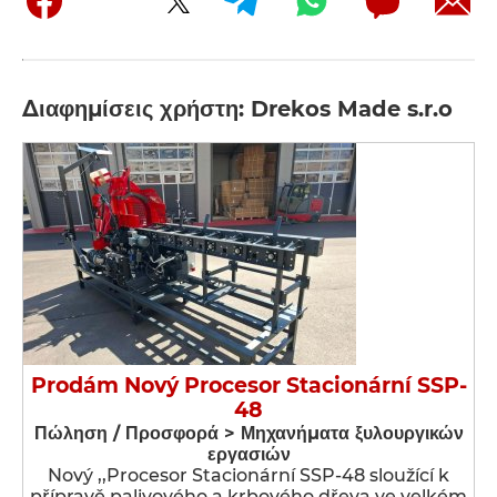
Διαφημίσεις χρήστη: Drekos Made s.r.o
Prodám Nový Procesor Stacionární SSP-
48
Πώληση / Προσφορά > Μηχανήματα ξυλουργικών
εργασιών
Nový ,,Procesor Stacionární SSP-48 sloužící k
přípravě palivového a krbového dřeva ve velkém