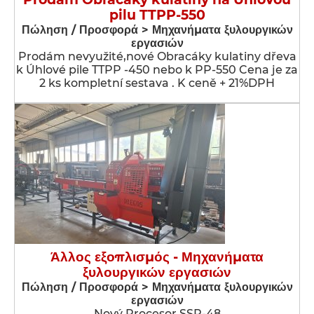
pilu TTPP-550
Πώληση / Προσφορά > Μηχανήματα ξυλουργικών
εργασιών
Prodám nevyužité,nové Obracáky kulatiny dřeva
k Úhlové pile TTPP -450 nebo k PP-550 Cena je za
2 ks kompletní sestava . K ceně + 21%DPH
Άλλος εξοπλισμός - Μηχανήματα
ξυλουργικών εργασιών
Πώληση / Προσφορά > Μηχανήματα ξυλουργικών
εργασιών
Nový Procesor SSP-48