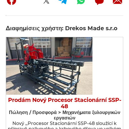
Διαφημίσεις χρήστη: Drekos Made s.r.o
Prodám Nový Procesor Stacionární SSP-
48
Πώληση / Προσφορά > Μηχανήματα ξυλουργικών
εργασιών
Nový ,,Procesor Stacionární SSP-48 sloužící k
přípravě palivového a krbového dřeva ve velkém