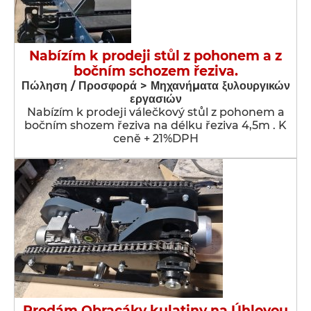
Nabízím k prodeji stůl z pohonem a z
bočním schozem řeziva.
Πώληση / Προσφορά > Μηχανήματα ξυλουργικών
εργασιών
Nabízím k prodeji válečkový stůl z pohonem a
bočním shozem řeziva na délku řeziva 4,5m . K
ceně + 21%DPH
Prodám Obracáky kulatiny na Úhlovou