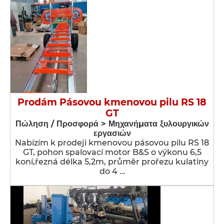
Prodám Pásovou kmenovou pilu RS 18
GT
Πώληση / Προσφορά > Μηχανήματα ξυλουργικών
εργασιών
Nabízím k prodeji kmenovou pásovou pilu RS 18
GT, pohon spalovací motor B&S o výkonu 6,5
koní,řezná délka 5,2m, průměr prořezu kulatiny
do 4 …