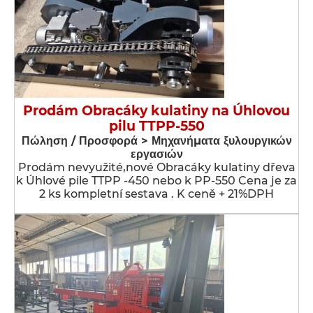
Prodám Obracáky kulatiny na Úhlovou
pilu TTPP-550
Πώληση / Προσφορά > Μηχανήματα ξυλουργικών
εργασιών
Prodám nevyužité,nové Obracáky kulatiny dřeva
k Úhlové pile TTPP -450 nebo k PP-550 Cena je za
2 ks kompletní sestava . K ceně + 21%DPH