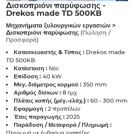
Δισκοπριόνι παρύφωσης -
Drekos made TD 500KB
Μηχανήματα ξυλουργικών εργασιών >
Δισκοπριόνι παρύφωσης
(Πώληση /
Προσφορά)
Κατασκευαστής & Τύπος :
Drekos made
TD 500KB
Κατάσταση :
Νέο
Επίδοση :
40 kW
Mεγ. διάμετρος κορμού :
350 mm
Αριθμός δίσκων :
8 τμχ
Πλάτος κοπής (μέγ.-ελάχ.) :
60 - 300 mm
Εφαρμογή :
2 προπέλων
Έτος παραγωγής :
2025
Παράδοση / Μεταφορά / Πληρωμή :
Πληρωμή με έμβασμα τραπέζης