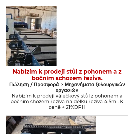
Nabízím k prodeji stůl z pohonem a z
bočním schozem řeziva.
Πώληση / Προσφορά > Μηχανήματα ξυλουργικών
εργασιών
Nabízím k prodeji válečkový stůl z pohonem a
bočním shozem řeziva na délku řeziva 4,5m . K
ceně + 21%DPH