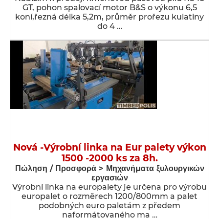
GT, pohon spalovací motor B&S o výkonu 6,5
koní,řezná délka 5,2m, průměr prořezu kulatiny
do 4 …
Nová -Výrobní linka na Eur palety výkon
1500 -2000 ks za 8h.
Πώληση / Προσφορά > Μηχανήματα ξυλουργικών
εργασιών
Výrobní linka na europalety je určena pro výrobu
europalet o rozměrech 1200/800mm a palet
podobných euro paletám z předem
naformátovaného ma …