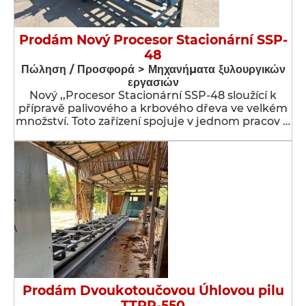
Prodám Nový Procesor Stacionární SSP-
48
Πώληση / Προσφορά > Μηχανήματα ξυλουργικών
εργασιών
Nový ,,Procesor Stacionární SSP-48 sloužící k
přípravě palivového a krbového dřeva ve velkém
množství. Toto zařízení spojuje v jednom pracov …
Prodám Dvoukotoučovou Úhlovou pilu
TTPP-550