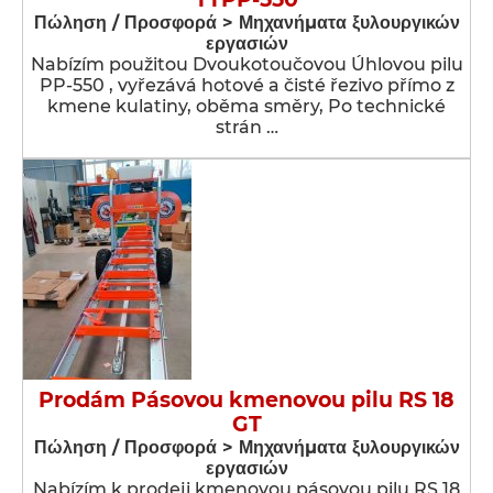
Πώληση / Προσφορά > Μηχανήματα ξυλουργικών
εργασιών
Nabízím použitou Dvoukotoučovou Úhlovou pilu
PP-550 , vyřezává hotové a čisté řezivo přímo z
kmene kulatiny, oběma směry, Po technické
strán …
Prodám Pásovou kmenovou pilu RS 18
GT
Πώληση / Προσφορά > Μηχανήματα ξυλουργικών
εργασιών
Nabízím k prodeji kmenovou pásovou pilu RS 18