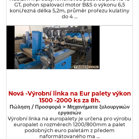
GT, pohon spalovací motor B&S o výkonu 6,5
koní,řezná délka 5,2m, průměr prořezu kulatiny
do 4 …
Nová -Výrobní linka na Eur palety výkon
1500 -2000 ks za 8h.
Πώληση / Προσφορά > Μηχανήματα ξυλουργικών
εργασιών
Výrobní linka na europalety je určena pro výrobu
europalet o rozměrech 1200/800mm a palet
podobných euro paletám z předem
naformátovaného ma …