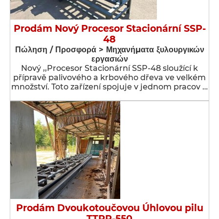
Prodám Nový Procesor Stacionární SSP-
48
Πώληση / Προσφορά > Μηχανήματα ξυλουργικών
εργασιών
Nový ,,Procesor Stacionární SSP-48 sloužící k
přípravě palivového a krbového dřeva ve velkém
množství. Toto zařízení spojuje v jednom pracov …
Prodám Dvoukotoučovou Úhlovou pilu
TTPP-550