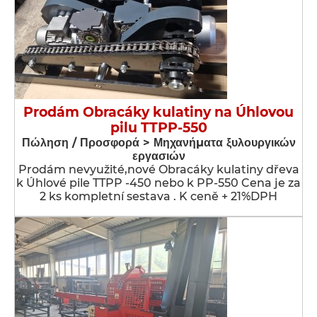
Prodám Obracáky kulatiny na Úhlovou
pilu TTPP-550
Πώληση / Προσφορά > Μηχανήματα ξυλουργικών
εργασιών
Prodám nevyužité,nové Obracáky kulatiny dřeva
k Úhlové pile TTPP -450 nebo k PP-550 Cena je za
2 ks kompletní sestava . K ceně + 21%DPH