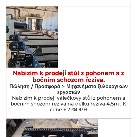
Nabízím k prodeji stůl z pohonem a z
bočním schozem řeziva.
Πώληση / Προσφορά > Μηχανήματα ξυλουργικών
εργασιών
Nabízím k prodeji válečkový stůl z pohonem a
bočním shozem řeziva na délku řeziva 4,5m . K
ceně + 21%DPH