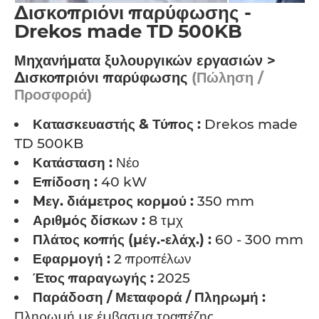
Δισκοπριόνι παρύφωσης -
Drekos made TD 500KB
Μηχανήματα ξυλουργικών εργασιών >
Δισκοπριόνι παρύφωσης
(Πώληση /
Προσφορά)
Κατασκευαστής & Τύπος :
Drekos made
TD 500KB
Κατάσταση :
Νέο
Επίδοση :
40 kW
Mεγ. διάμετρος κορμού :
350 mm
Αριθμός δίσκων :
8 τμχ
Πλάτος κοπής (μέγ.-ελάχ.) :
60 - 300 mm
Εφαρμογή :
2 προπέλων
Έτος παραγωγής :
2025
Παράδοση / Μεταφορά / Πληρωμή :
Πληρωμή με έμβασμα τραπέζης