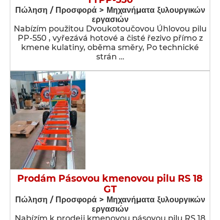
Πώληση / Προσφορά > Μηχανήματα ξυλουργικών
εργασιών
Nabízím použitou Dvoukotoučovou Úhlovou pilu
PP-550 , vyřezává hotové a čisté řezivo přímo z
kmene kulatiny, oběma směry, Po technické
strán …
Prodám Pásovou kmenovou pilu RS 18
GT
Πώληση / Προσφορά > Μηχανήματα ξυλουργικών
εργασιών
Nabízím k prodeji kmenovou pásovou pilu RS 18