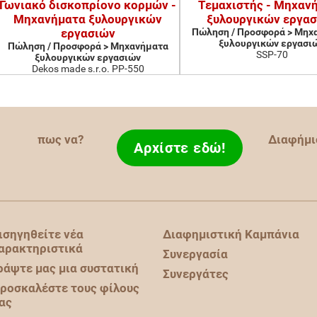
Γωνιακό δισκοπρίονο κορμών -
Τεμαχιστής - Μηχαν
Μηχανήματα ξυλουργικών
ξυλουργικών εργα
εργασιών
Πώληση / Προσφορά > Μηχ
ξυλουργικών εργασι
Πώληση / Προσφορά > Μηχανήματα
SSP-70
ξυλουργικών εργασιών
Dekos made s.r.o. PP-550
πως να?
Διαφήμι
Αρχίστε εδώ!
ισηγηθείτε νέα
Διαφημιστική Καμπάνια
αρακτηριστικά
Συνεργασία
ράψτε μας μια συστατική
Συνεργάτες
ροσκαλέστε τους φίλους
ας