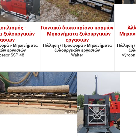
ξοπλισμός -
Γωνιακό δισκοπρίονο κορμών
Άλλ
α ξυλουργικών
- Μηχανήματα ξυλουργικών
Μηχαν
γασιών
εργασιών
φορά > Μηχανήματα
Πώληση / Προσφορά > Μηχανήματα
Πώληση /
κών εργασιών
ξυλουργικών εργασιών
ξυλ
cesor SSP-48
Walter
Výrobní