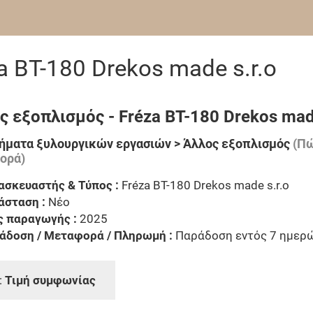
 BT-180 Drekos made s.r.o
ς εξοπλισμός - Fréza BT-180 Drekos made
ήματα ξυλουργικών εργασιών > Άλλος εξοπλισμός
(Πώ
ορά)
ασκευαστής & Τύπος :
Fréza BT-180 Drekos made s.r.o
άσταση :
Νέο
ς παραγωγής :
2025
άδοση / Μεταφορά / Πληρωμή :
Παράδοση εντός 7 ημερ
:
Τιμή συμφωνίας