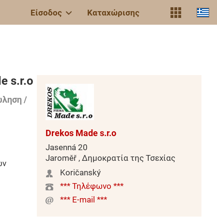
Είσοδος
Καταχώρισης
 s.r.o
ληση /
Drekos Made s.r.o
Jasenná 20
Jaroměř , Δημοκρατία της Τσεχίας
ών
Koričanský
*** Τηλέφωνο ***
*** E-mail ***