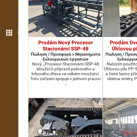
Περισσότερες λειτουργίες
Prodám Nový Procesor
Prodám Dv
Stacionární SSP-48
Úhlovou p
Πώληση / Προσφορά > Μηχανήματα
Πώληση / Προσ
ξυλουργικών εργασιών
ξυλουργι
Nový ,,Procesor Stacionární SSP-48
Nabízím použit
sloužící k přípravě palivového a
Úhlovou pilu PP-
krbového dřeva ve velkém množství.
a čisté řezivo př
Toto zařízení spojuje v jednom pracov
oběma směry, P
…