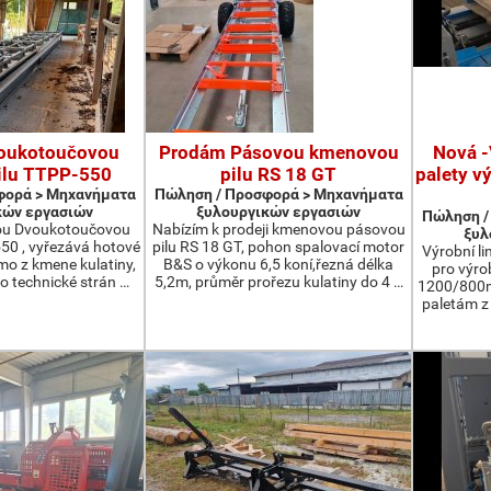
oukotoučovou
Prodám Pásovou kmenovou
Nová -
ilu TTPP-550
pilu RS 18 GT
palety v
φορά > Μηχανήματα
Πώληση / Προσφορά > Μηχανήματα
κών εργασιών
ξυλουργικών εργασιών
Πώληση /
ou Dvoukotoučovou
Nabízím k prodeji kmenovou pásovou
ξυλ
550 , vyřezává hotové
pilu RS 18 GT, pohon spalovací motor
Výrobní li
ímo z kmene kulatiny,
B&S o výkonu 6,5 koní,řezná délka
pro výro
o technické strán …
5,2m, průměr prořezu kulatiny do 4 …
1200/800m
paletám 