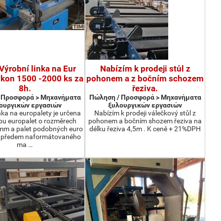
Výrobní linka na Eur
Nabízím k prodeji stůl z
ýkon 1500 -2000 ks za
pohonem a z bočním schozem
8h.
řeziva.
 Προσφορά > Μηχανήματα
Πώληση / Προσφορά > Μηχανήματα
ουργικών εργασιών
ξυλουργικών εργασιών
nka na europalety je určena
Nabízím k prodeji válečkový stůl z
bu europalet o rozměrech
pohonem a bočním shozem řeziva na
m a palet podobných euro
délku řeziva 4,5m . K ceně + 21%DPH
z předem naformátovaného
ma …