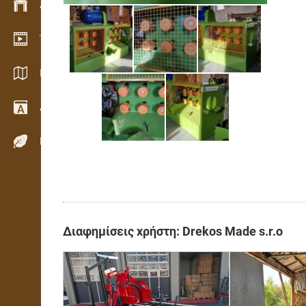
Διαχείριση αποθεμάτων
Έκθεση βίντεο
Κατάλογοι / Μπροσούρες
Λεξικό
Είδη ξύλου
Διαφημίσεις χρήστη: Drekos Made s.r.o