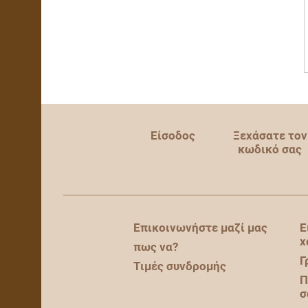
Είσοδος
Ξεχάσατε τον
κωδικό σας
Επικοινωνήστε μαζί μας
Ε
χ
πως να?
Γ
Τιμές συνδρομής
Π
σ