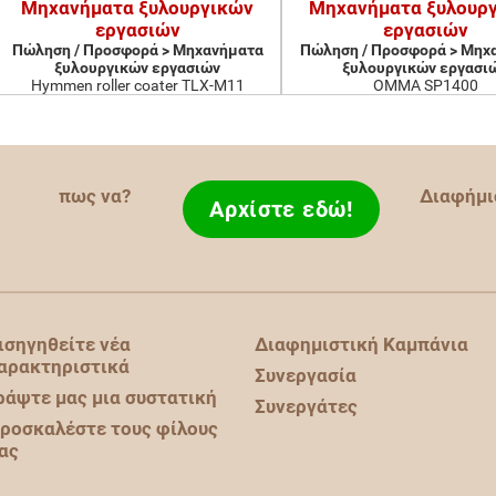
Μηχανήματα ξυλουργικών
Μηχανήματα ξυλουρ
εργασιών
εργασιών
Πώληση / Προσφορά > Μηχανήματα
Πώληση / Προσφορά > Μηχ
ξυλουργικών εργασιών
ξυλουργικών εργασι
Hymmen roller coater TLX-M11
OMMA SP1400
πως να?
Διαφήμι
Αρχίστε εδώ!
ισηγηθείτε νέα
Διαφημιστική Καμπάνια
αρακτηριστικά
Συνεργασία
ράψτε μας μια συστατική
Συνεργάτες
ροσκαλέστε τους φίλους
ας