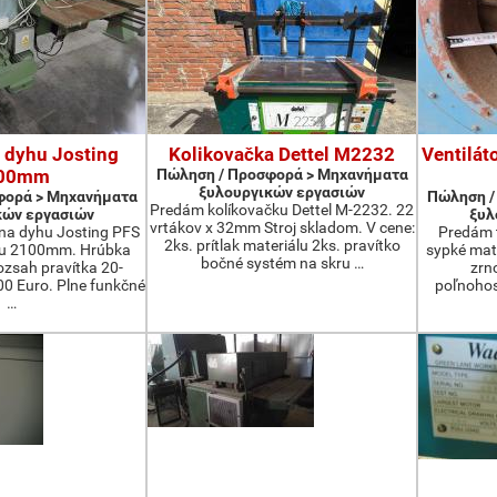
 dyhu Josting
Kolikovačka Dettel M2232
Ventilát
00mm
Πώληση / Προσφορά > Μηχανήματα
ξυλουργικών εργασιών
φορά > Μηχανήματα
Πώληση /
Predám kolíkovačku Dettel M-2232. 22
κών εργασιών
ξυλ
vrtákov x 32mm Stroj skladom. V cene:
na dyhu Josting PFS
Predám t
2ks. prítlak materiálu 2ks. pravítko
zu 2100mm. Hrúbka
sypké mater
bočné systém na skru …
zsah pravítka 20-
zrn
 Euro. Plne funkčné
poľnohos
…