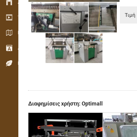
Διαχείριση αποθεμάτων
Τιμή 
Έκθεση βίντεο
Κατάλογοι / Μπροσούρες
Λεξικό
Είδη ξύλου
Διαφημίσεις χρήστη: Optimall