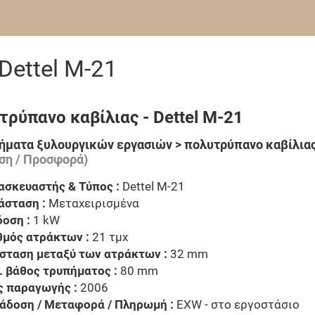
Dettel M-21
τρύπανο καβίλιας - Dettel M-21
ήματα ξυλουργικών εργασιών > πολυτρύπανο καβίλια
ση / Προσφορά)
ασκευαστής & Τύπος :
Dettel M-21
άσταση :
Μεταχειρισμένα
δοση :
1 kW
θμός ατράκτων :
21 τμχ
σταση μεταξύ των ατράκτων :
32 mm
. βάθος τρυπήματος :
80 mm
ς παραγωγής :
2006
άδοση / Μεταφορά / Πληρωμή :
EXW - στο εργοστάσιο