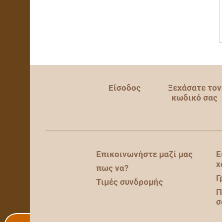
Είσοδος
Ξεχάσατε τον
κωδικό σας
Επικοινωνήστε μαζί μας
Ε
χ
πως να?
Γ
Τιμές συνδρομής
Π
σ