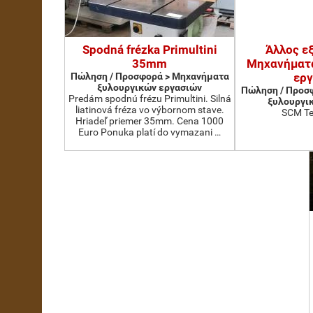
Spodná frézka Primultini
Άλλος ε
35mm
Μηχανήματ
Πώληση / Προσφορά > Μηχανήματα
ερ
ξυλουργικών εργασιών
Πώληση / Προσ
Predám spodnú frézu Primultini. Silná
ξυλουργι
liatinová fréza vo výbornom stave.
SCM Te
Hriadeľ priemer 35mm. Cena 1000
Euro Ponuka platí do vymazani …