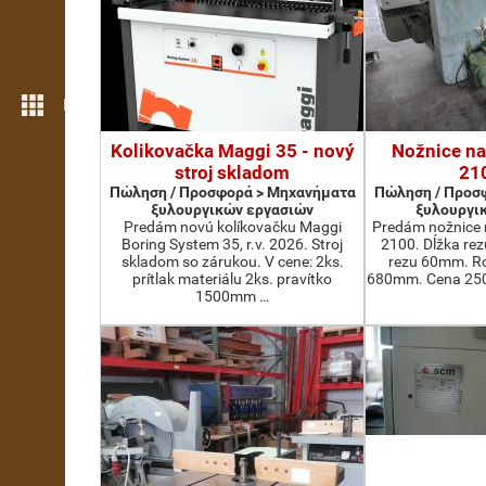
Περισσότερες λειτουργίες
Kolikovačka Maggi 35 - nový
Nožnice na
stroj skladom
21
Πώληση / Προσφορά > Μηχανήματα
Πώληση / Προσ
ξυλουργικών εργασιών
ξυλουργι
Predám novú kolíkovačku Maggi
Predám nožnice 
Boring System 35, r.v. 2026. Stroj
2100. Dĺžka re
skladom so zárukou. V cene: 2ks.
rezu 60mm. Ro
prítlak materiálu 2ks. pravítko
680mm. Cena 2500
1500mm …