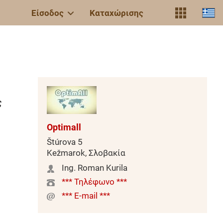
Είσοδος
Καταχώρισης
ς
Optimall
Štúrova 5
Kežmarok, Σλοβακία
Ing. Roman Kurila
*** Τηλέφωνο ***
*** E-mail ***