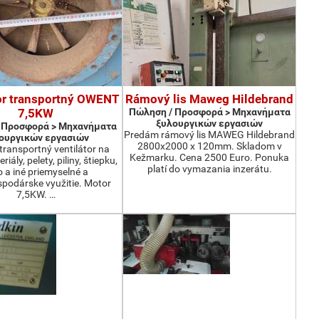
or transportný OWENT
Rámový lis Maweg Hildebrand
7,5KW
Πώληση / Προσφορά > Μηχανήματα
ξυλουργικών εργασιών
 Προσφορά > Μηχανήματα
Predám rámový lis MAWEG Hildebrand
ουργικών εργασιών
2800x2000 x 120mm. Skladom v
ransportný ventilátor na
Kežmarku. Cena 2500 Euro. Ponuka
iály, pelety, piliny, štiepku,
platí do vymazania inzerátu.
o a iné priemyselné a
podárske využitie. Motor
7,5KW. …