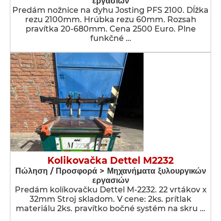
εργασιών
Predám nožnice na dyhu Josting PFS 2100. Dĺžka
rezu 2100mm. Hrúbka rezu 60mm. Rozsah
pravítka 20-680mm. Cena 2500 Euro. Plne
funkčné …
Kolikovačka Dettel M2232
Πώληση / Προσφορά > Μηχανήματα ξυλουργικών
εργασιών
Predám kolíkovačku Dettel M-2232. 22 vrtákov x
32mm Stroj skladom. V cene: 2ks. prítlak
materiálu 2ks. pravítko bočné systém na skru …