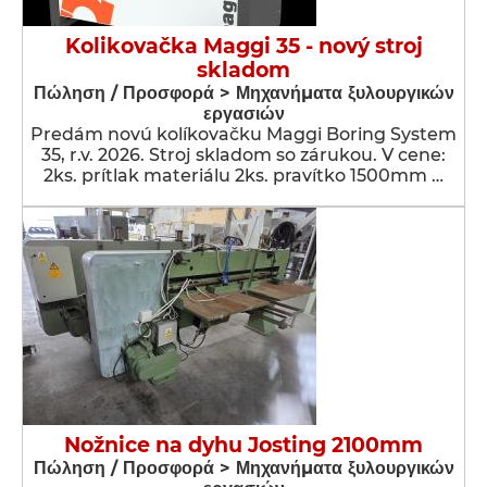
Kolikovačka Maggi 35 - nový stroj
skladom
Πώληση / Προσφορά > Μηχανήματα ξυλουργικών
εργασιών
Predám novú kolíkovačku Maggi Boring System
35, r.v. 2026. Stroj skladom so zárukou. V cene:
2ks. prítlak materiálu 2ks. pravítko 1500mm …
Nožnice na dyhu Josting 2100mm
Πώληση / Προσφορά > Μηχανήματα ξυλουργικών