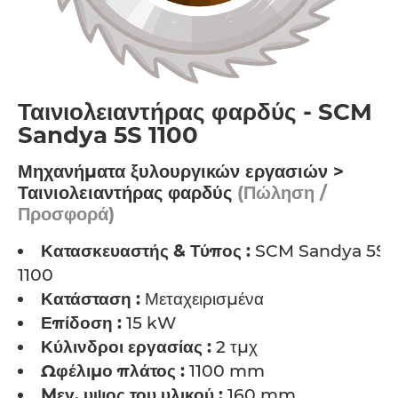
Ταινιολειαντήρας φαρδύς - SCM
Sandya 5S 1100
Μηχανήματα ξυλουργικών εργασιών >
Ταινιολειαντήρας φαρδύς
(Πώληση /
Προσφορά)
Κατασκευαστής & Τύπος :
SCM Sandya 5S
1100
Κατάσταση :
Μεταχειρισμένα
Επίδοση :
15 kW
Κύλινδροι εργασίας :
2 τμχ
Ωφέλιμο πλάτος :
1100 mm
Mεγ. υψος του υλικού :
160 mm