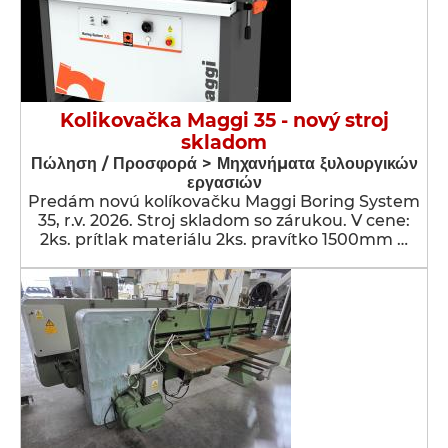
Kolikovačka Maggi 35 - nový stroj
skladom
Πώληση / Προσφορά > Μηχανήματα ξυλουργικών
εργασιών
Predám novú kolíkovačku Maggi Boring System
35, r.v. 2026. Stroj skladom so zárukou. V cene:
2ks. prítlak materiálu 2ks. pravítko 1500mm …