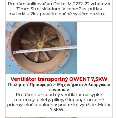
Predám kolíkovačku Dettel M-2232. 22 vrtákov x
32mm Stroj skladom. V cene: 2ks. prítlak
materiálu 2ks. pravítko bočné systém na skru …
Ventilátor transportný OWENT 7,5KW
Πώληση / Προσφορά > Μηχανήματα ξυλουργικών
εργασιών
Predám transportný ventilátor na sypké
materiály, pelety, piliny, štiepku, zrno a iné
priemyselné a poľnohospodárske využitie. Motor
7,5KW. …