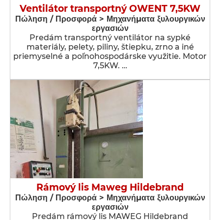
Ventilátor transportný OWENT 7,5KW
Πώληση / Προσφορά > Μηχανήματα ξυλουργικών
εργασιών
Predám transportný ventilátor na sypké
materiály, pelety, piliny, štiepku, zrno a iné
priemyselné a poľnohospodárske využitie. Motor
7,5KW. …
Rámový lis Maweg Hildebrand
Πώληση / Προσφορά > Μηχανήματα ξυλουργικών
εργασιών
Predám rámový lis MAWEG Hildebrand