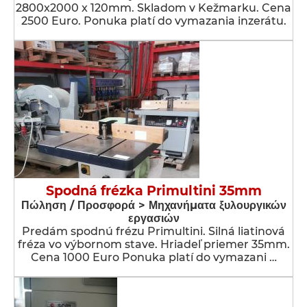
2800x2000 x 120mm. Skladom v Kežmarku. Cena
2500 Euro. Ponuka platí do vymazania inzerátu.
Spodná frézka Primultini 35mm
Πώληση / Προσφορά > Μηχανήματα ξυλουργικών
εργασιών
Predám spodnú frézu Primultini. Silná liatinová
fréza vo výbornom stave. Hriadeľ priemer 35mm.
Cena 1000 Euro Ponuka platí do vymazani …