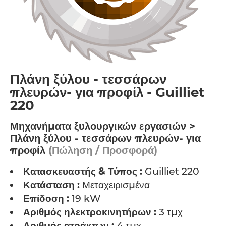
Πλάνη ξύλου - τεσσάρων
πλευρών- για προφίλ - Guilliet
220
Μηχανήματα ξυλουργικών εργασιών >
Πλάνη ξύλου - τεσσάρων πλευρών- για
προφίλ
(Πώληση / Προσφορά)
Κατασκευαστής & Τύπος :
Guilliet 220
Κατάσταση :
Μεταχειρισμένα
Επίδοση :
19 kW
Αριθμός ηλεκτροκινητήρων :
3 τμχ
Αριθμός ατράκτων :
4 τμχ