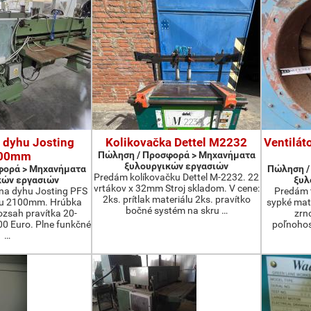
 dyhu Josting
Kolikovačka Dettel M2232
Ventilát
00mm
Πώληση / Προσφορά > Μηχανήματα
ξυλουργικών εργασιών
φορά > Μηχανήματα
Πώληση /
Predám kolíkovačku Dettel M-2232. 22
κών εργασιών
ξυλ
vrtákov x 32mm Stroj skladom. V cene:
na dyhu Josting PFS
Predám t
2ks. prítlak materiálu 2ks. pravítko
zu 2100mm. Hrúbka
sypké mater
bočné systém na skru …
zsah pravítka 20-
zrn
 Euro. Plne funkčné
poľnohos
…