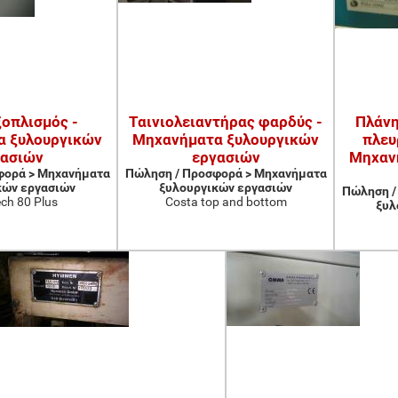
ξοπλισμός -
Ταινιολειαντήρας φαρδύς -
Πλάνη
α ξυλουργικών
Μηχανήματα ξυλουργικών
πλευ
γασιών
εργασιών
Μηχαν
φορά > Μηχανήματα
Πώληση / Προσφορά > Μηχανήματα
κών εργασιών
ξυλουργικών εργασιών
Πώληση /
ch 80 Plus
Costa top and bottom
ξυλ