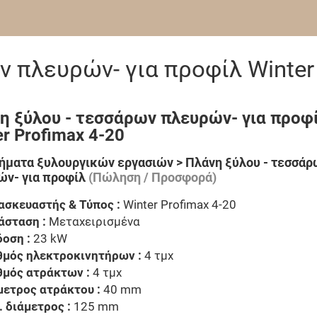
 πλευρών- για προφίλ Winter
η ξύλου - τεσσάρων πλευρών- για προφί
er Profimax 4-20
ματα ξυλουργικών εργασιών > Πλάνη ξύλου - τεσσάρ
ν- για προφίλ
(Πώληση / Προσφορά)
ασκευαστής & Τύπος :
Winter Profimax 4-20
άσταση :
Μεταχειρισμένα
δοση :
23 kW
θμός ηλεκτροκινητήρων :
4 τμχ
θμός ατράκτων :
4 τμχ
μετρος ατράκτου :
40 mm
. διάμετρος :
125 mm