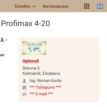
Είσοδος
Καταχώρισης
 Profimax 4-20
λ -
ων
Optimall
Štúrova 5
Kežmarok, Σλοβακία
Ing. Roman Kurila
*** Τηλέφωνο ***
*** E-mail ***