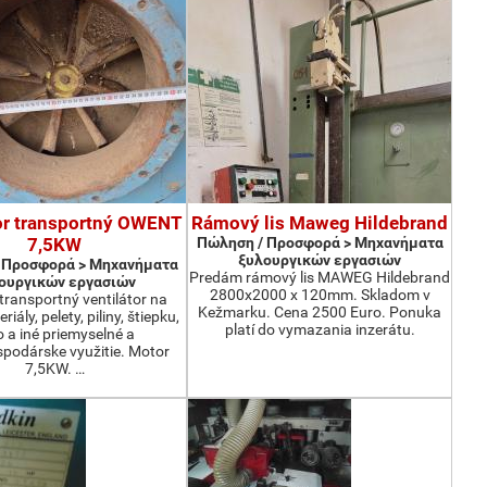
or transportný OWENT
Rámový lis Maweg Hildebrand
7,5KW
Πώληση / Προσφορά > Μηχανήματα
ξυλουργικών εργασιών
 Προσφορά > Μηχανήματα
Predám rámový lis MAWEG Hildebrand
ουργικών εργασιών
2800x2000 x 120mm. Skladom v
ransportný ventilátor na
Kežmarku. Cena 2500 Euro. Ponuka
iály, pelety, piliny, štiepku,
platí do vymazania inzerátu.
o a iné priemyselné a
podárske využitie. Motor
7,5KW. …