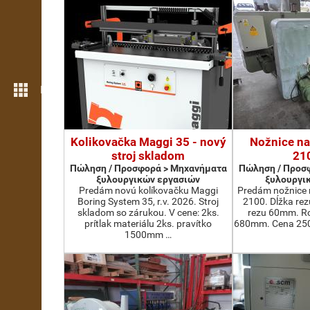
Περισσότερες λειτουργίες
Kolikovačka Maggi 35 - nový
Nožnice na
stroj skladom
21
Πώληση / Προσφορά > Μηχανήματα
Πώληση / Προσ
ξυλουργικών εργασιών
ξυλουργι
Predám novú kolíkovačku Maggi
Predám nožnice 
Boring System 35, r.v. 2026. Stroj
2100. Dĺžka re
skladom so zárukou. V cene: 2ks.
rezu 60mm. Ro
prítlak materiálu 2ks. pravítko
680mm. Cena 2500
1500mm …