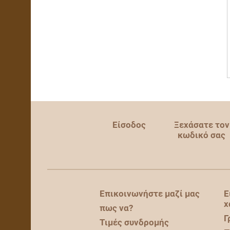
Είσοδος
Ξεχάσατε τον
κωδικό σας
Επικοινωνήστε μαζί μας
Ε
χ
πως να?
Γ
Τιμές συνδρομής