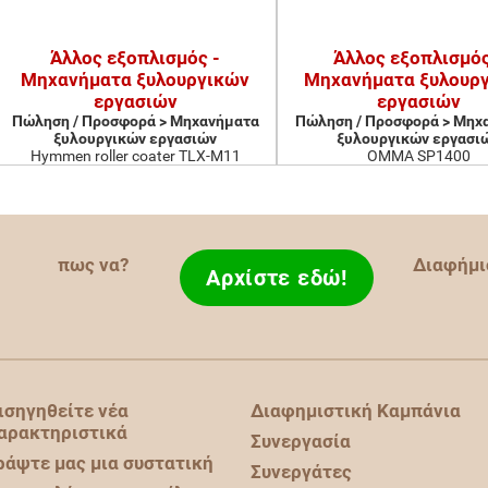
Άλλος εξοπλισμός -
Άλλος εξοπλισμός
Μηχανήματα ξυλουργικών
Μηχανήματα ξυλουρ
εργασιών
εργασιών
Πώληση / Προσφορά > Μηχανήματα
Πώληση / Προσφορά > Μηχ
ξυλουργικών εργασιών
ξυλουργικών εργασι
Hymmen roller coater TLX-M11
OMMA SP1400
πως να?
Διαφήμι
Αρχίστε εδώ!
ισηγηθείτε νέα
Διαφημιστική Καμπάνια
αρακτηριστικά
Συνεργασία
ράψτε μας μια συστατική
Συνεργάτες