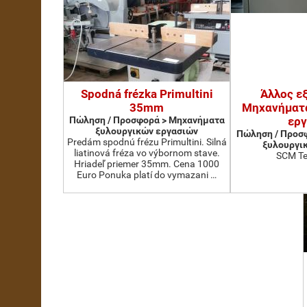
Spodná frézka Primultini
Άλλος ε
35mm
Μηχανήματ
Πώληση / Προσφορά > Μηχανήματα
ερ
ξυλουργικών εργασιών
Πώληση / Προσ
Predám spodnú frézu Primultini. Silná
ξυλουργι
liatinová fréza vo výbornom stave.
SCM Te
Hriadeľ priemer 35mm. Cena 1000
Euro Ponuka platí do vymazani …