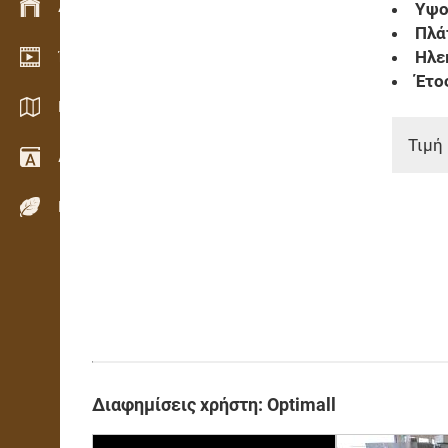
Διαχείριση αποθεμάτων
Υψος
Πλάτ
Ηλε
Έκθεση βίντεο
Έτο
Κατάλογοι / Μπροσούρες
Τιμή 
Λεξικό
Είδη ξύλου
Διαφημίσεις χρήστη: Optimall