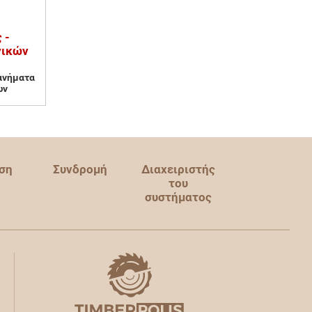
 -
γικών
ανήματα
ών
ση
Συνδρομή
Διαχειριστής
του
συστήματος