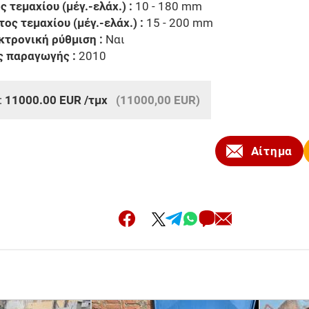
 τεμαχίου (μέγ.-ελάχ.) :
10 - 180 mm
ος τεμαχίου (μέγ.-ελάχ.) :
15 - 200 mm
κτρονική ρύθμιση :
Ναι
ς παραγωγής :
2010
:
11000.00
EUR
/τμχ
(11000,00 EUR)
Αίτημα