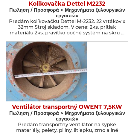
Kolikovačka Dettel M2232
Πώληση / Προσφορά > Μηχανήματα ξυλουργικών
εργασιών
Predám kolíkovačku Dettel M-2232. 22 vrtákov x
32mm Stroj skladom. V cene: 2ks. prítlak
materiálu 2ks. pravítko bočné systém na skru …
Ventilátor transportný OWENT 7,5KW
Πώληση / Προσφορά > Μηχανήματα ξυλουργικών
εργασιών
Predám transportný ventilátor na sypké
materiály, pelety, piliny, štiepku, zrno a iné