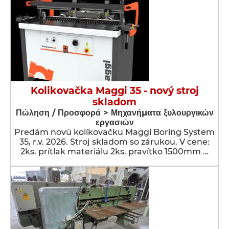
Kolikovačka Maggi 35 - nový stroj
skladom
Πώληση / Προσφορά > Μηχανήματα ξυλουργικών
εργασιών
Predám novú kolíkovačku Maggi Boring System
35, r.v. 2026. Stroj skladom so zárukou. V cene:
2ks. prítlak materiálu 2ks. pravítko 1500mm …