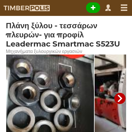
Πλάνη ξύλου - τεσσάρων
πλευρών- για προφίλ
Leadermac Smartmac S523U
Μηχανήματα ξυλουργικών εργασιών