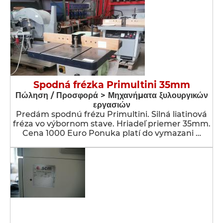
Spodná frézka Primultini 35mm
Πώληση / Προσφορά > Μηχανήματα ξυλουργικών
εργασιών
Predám spodnú frézu Primultini. Silná liatinová
fréza vo výbornom stave. Hriadeľ priemer 35mm.
Cena 1000 Euro Ponuka platí do vymazani …