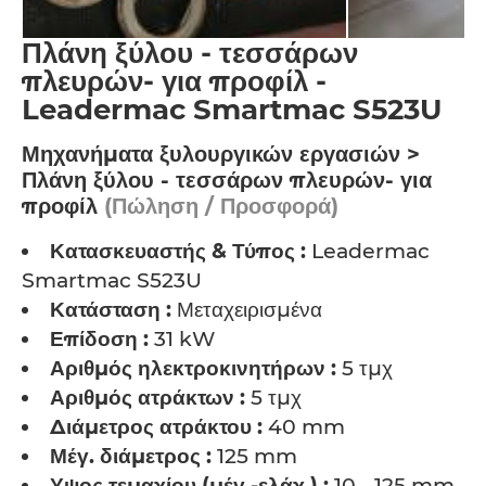
Πλάνη ξύλου - τεσσάρων
πλευρών- για προφίλ -
Leadermac Smartmac S523U
Μηχανήματα ξυλουργικών εργασιών >
Πλάνη ξύλου - τεσσάρων πλευρών- για
προφίλ
(Πώληση / Προσφορά)
Κατασκευαστής & Τύπος :
Leadermac
Smartmac S523U
Κατάσταση :
Μεταχειρισμένα
Επίδοση :
31 kW
Αριθμός ηλεκτροκινητήρων :
5 τμχ
Αριθμός ατράκτων :
5 τμχ
Διάμετρος ατράκτου :
40 mm
Μέγ. διάμετρος :
125 mm
Υψος τεμαχίου (μέγ.-ελάχ.) :
10 - 125 mm