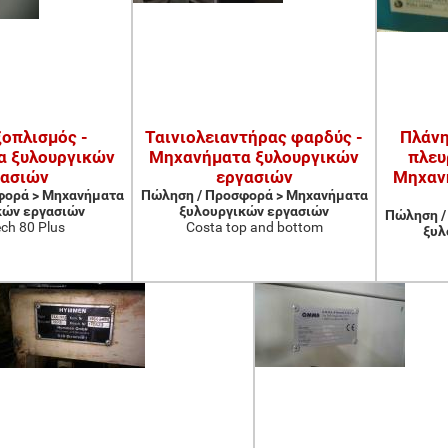
ξοπλισμός -
Ταινιολειαντήρας φαρδύς -
Πλάνη
α ξυλουργικών
Μηχανήματα ξυλουργικών
πλευ
γασιών
εργασιών
Μηχαν
φορά > Μηχανήματα
Πώληση / Προσφορά > Μηχανήματα
κών εργασιών
ξυλουργικών εργασιών
Πώληση /
ch 80 Plus
Costa top and bottom
ξυλ