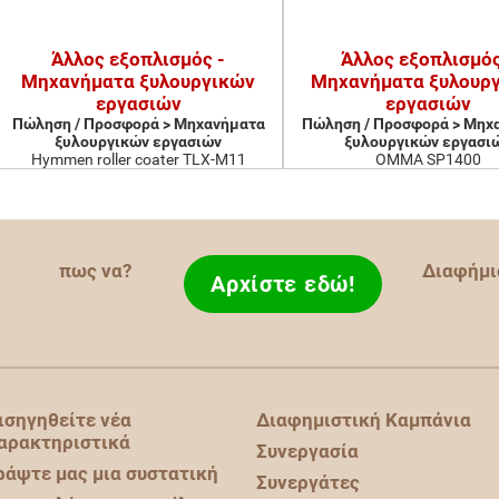
Άλλος εξοπλισμός -
Άλλος εξοπλισμός
Μηχανήματα ξυλουργικών
Μηχανήματα ξυλουρ
εργασιών
εργασιών
Πώληση / Προσφορά > Μηχανήματα
Πώληση / Προσφορά > Μηχ
ξυλουργικών εργασιών
ξυλουργικών εργασι
Hymmen roller coater TLX-M11
OMMA SP1400
πως να?
Διαφήμι
Αρχίστε εδώ!
ισηγηθείτε νέα
Διαφημιστική Καμπάνια
αρακτηριστικά
Συνεργασία
ράψτε μας μια συστατική
Συνεργάτες