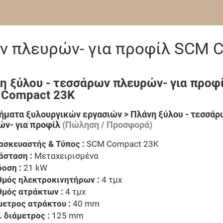
ων πλευρών- για προφίλ SCM 
η ξύλου - τεσσάρων πλευρών- για προφί
Compact 23K
ματα ξυλουργικών εργασιών > Πλάνη ξύλου - τεσσάρ
ν- για προφίλ
(Πώληση / Προσφορά)
ασκευαστής & Τύπος :
SCM Compact 23K
άσταση :
Μεταχειρισμένα
δοση :
21 kW
θμός ηλεκτροκινητήρων :
4 τμχ
θμός ατράκτων :
4 τμχ
μετρος ατράκτου :
40 mm
. διάμετρος :
125 mm