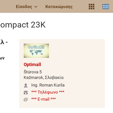
Είσοδος
Καταχώρισης
Compact 23K
λ -
ων
Optimall
Štúrova 5
Kežmarok, Σλοβακία
Ing. Roman Kurila
*** Τηλέφωνο ***
*** E-mail ***