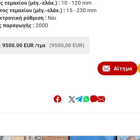
 τεμαχίου (μέγ.-ελάχ.) :
10 - 120 mm
ος τεμαχίου (μέγ.-ελάχ.) :
15 - 230 mm
κτρονική ρύθμιση :
Ναι
ς παραγωγής :
2000
:
9500.00
EUR
/τμχ
(9500,00 EUR)
Αίτημα