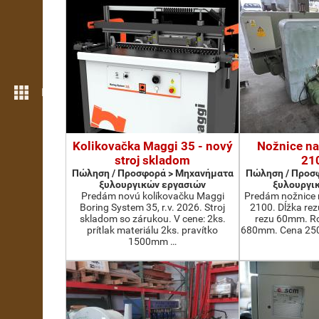
Περισσότερες λειτουργίες
Kolikovačka Maggi 35 - nový
Nožnice na
stroj skladom
21
Πώληση / Προσφορά > Μηχανήματα
Πώληση / Προσ
ξυλουργικών εργασιών
ξυλουργι
Predám novú kolíkovačku Maggi
Predám nožnice 
Boring System 35, r.v. 2026. Stroj
2100. Dĺžka re
skladom so zárukou. V cene: 2ks.
rezu 60mm. Ro
prítlak materiálu 2ks. pravítko
680mm. Cena 2500
1500mm …