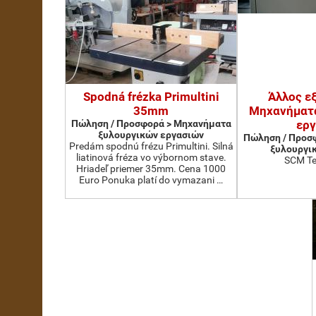
Spodná frézka Primultini
Άλλος ε
35mm
Μηχανήματ
Πώληση / Προσφορά > Μηχανήματα
ερ
ξυλουργικών εργασιών
Πώληση / Προσ
Predám spodnú frézu Primultini. Silná
ξυλουργι
liatinová fréza vo výbornom stave.
SCM Te
Hriadeľ priemer 35mm. Cena 1000
Euro Ponuka platí do vymazani …