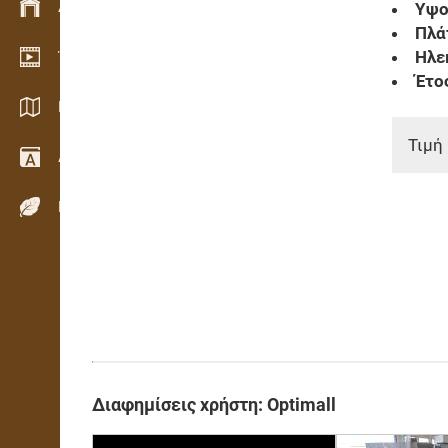
Διαχείριση αποθεμάτων
Υψος
Πλάτ
Ηλε
Έκθεση βίντεο
Έτο
Κατάλογοι / Μπροσούρες
Τιμή 
Λεξικό
Είδη ξύλου
Διαφημίσεις χρήστη: Optimall