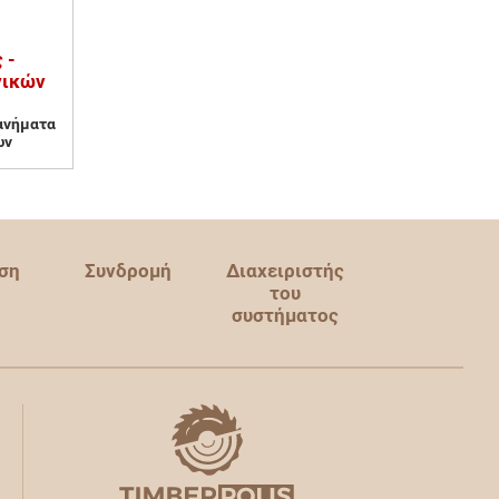
 -
γικών
ανήματα
ών
ση
Συνδρομή
Διαχειριστής
του
συστήματος