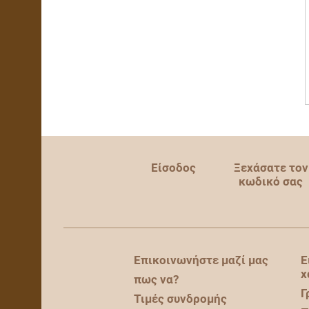
Είσοδος
Ξεχάσατε τον
κωδικό σας
Επικοινωνήστε μαζί μας
Ε
χ
πως να?
Γ
Τιμές συνδρομής