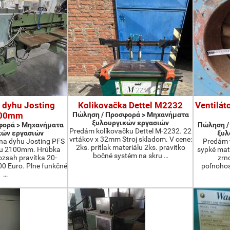
 dyhu Josting
Kolikovačka Dettel M2232
Ventilát
00mm
Πώληση / Προσφορά > Μηχανήματα
ξυλουργικών εργασιών
φορά > Μηχανήματα
Πώληση /
Predám kolíkovačku Dettel M-2232. 22
κών εργασιών
ξυλ
vrtákov x 32mm Stroj skladom. V cene:
na dyhu Josting PFS
Predám t
2ks. prítlak materiálu 2ks. pravítko
zu 2100mm. Hrúbka
sypké mater
bočné systém na skru …
zsah pravítka 20-
zrn
 Euro. Plne funkčné
poľnohos
…