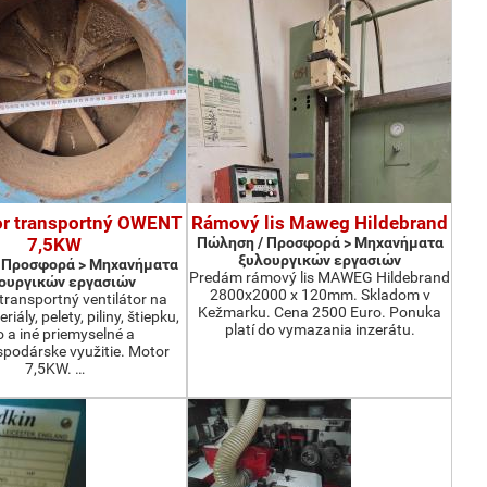
or transportný OWENT
Rámový lis Maweg Hildebrand
7,5KW
Πώληση / Προσφορά > Μηχανήματα
ξυλουργικών εργασιών
 Προσφορά > Μηχανήματα
Predám rámový lis MAWEG Hildebrand
ουργικών εργασιών
2800x2000 x 120mm. Skladom v
ransportný ventilátor na
Kežmarku. Cena 2500 Euro. Ponuka
iály, pelety, piliny, štiepku,
platí do vymazania inzerátu.
o a iné priemyselné a
podárske využitie. Motor
7,5KW. …