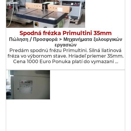
Spodná frézka Primultini 35mm
Πώληση / Προσφορά > Μηχανήματα ξυλουργικών
εργασιών
Predám spodnú frézu Primultini. Silná liatinová
fréza vo výbornom stave. Hriadeľ priemer 35mm.
Cena 1000 Euro Ponuka platí do vymazani …