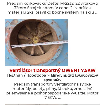
Predám kolíkovačku Dettel M-2232. 22 vrtákov x
32mm Stroj skladom. V cene: 2ks. prítlak
materiálu 2ks. pravítko bočné systém na skru …
Ventilátor transportný OWENT 7,5KW
Πώληση / Προσφορά > Μηχανήματα ξυλουργικών
εργασιών
Predám transportný ventilátor na sypké
materiály, pelety, piliny, štiepku, zrno a iné
priemyselné a poľnohospodárske využitie. Motor
7,5KW. …