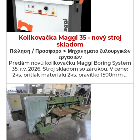
Kolikovačka Maggi 35 - nový stroj
skladom
Πώληση / Προσφορά > Μηχανήματα ξυλουργικών
εργασιών
Predám novú kolíkovačku Maggi Boring System
35, r.v. 2026. Stroj skladom so zárukou. V cene:
2ks. prítlak materiálu 2ks. pravítko 1500mm …