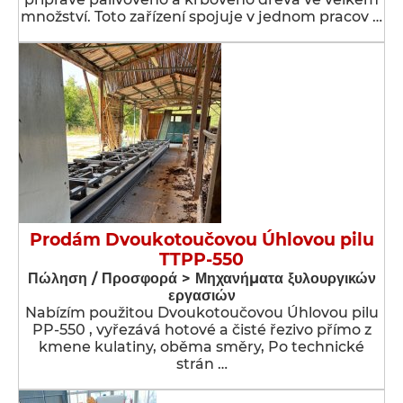
množství. Toto zařízení spojuje v jednom pracov …
Prodám Dvoukotoučovou Úhlovou pilu
TTPP-550
Πώληση / Προσφορά > Μηχανήματα ξυλουργικών
εργασιών
Nabízím použitou Dvoukotoučovou Úhlovou pilu
PP-550 , vyřezává hotové a čisté řezivo přímo z
kmene kulatiny, oběma směry, Po technické
strán …