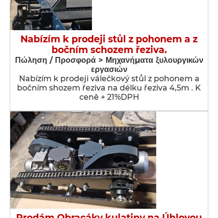
Nabízím k prodeji stůl z pohonem a z
bočním schozem řeziva.
Πώληση / Προσφορά > Μηχανήματα ξυλουργικών
εργασιών
Nabízím k prodeji válečkový stůl z pohonem a
bočním shozem řeziva na délku řeziva 4,5m . K
ceně + 21%DPH
Prodám Obracáky kulatiny na Úhlovou