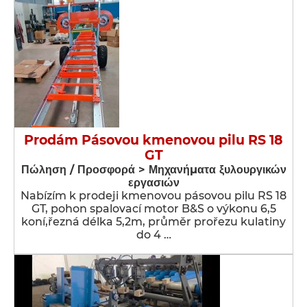
Prodám Pásovou kmenovou pilu RS 18
GT
Πώληση / Προσφορά > Μηχανήματα ξυλουργικών
εργασιών
Nabízím k prodeji kmenovou pásovou pilu RS 18
GT, pohon spalovací motor B&S o výkonu 6,5
koní,řezná délka 5,2m, průměr prořezu kulatiny
do 4 …