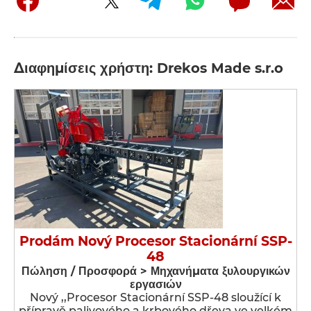
Διαφημίσεις χρήστη: Drekos Made s.r.o
Prodám Nový Procesor Stacionární SSP-
48
Πώληση / Προσφορά > Μηχανήματα ξυλουργικών
εργασιών
Nový ,,Procesor Stacionární SSP-48 sloužící k
přípravě palivového a krbového dřeva ve velkém