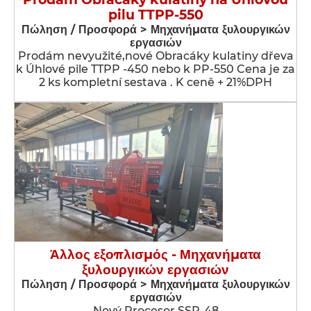
pilu TTPP-550
Πώληση / Προσφορά > Μηχανήματα ξυλουργικών
εργασιών
Prodám nevyužité,nové Obracáky kulatiny dřeva
k Úhlové pile TTPP -450 nebo k PP-550 Cena je za
2 ks kompletní sestava . K ceně + 21%DPH
Άλλος εξοπλισμός - Μηχανήματα
ξυλουργικών εργασιών
Πώληση / Προσφορά > Μηχανήματα ξυλουργικών
εργασιών
Nový Procesor SSP-48