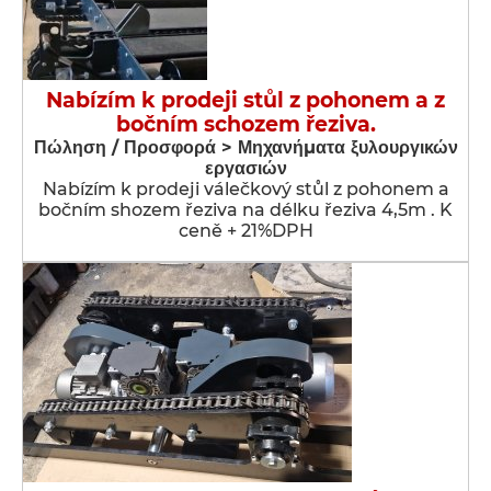
Nabízím k prodeji stůl z pohonem a z
bočním schozem řeziva.
Πώληση / Προσφορά > Μηχανήματα ξυλουργικών
εργασιών
Nabízím k prodeji válečkový stůl z pohonem a
bočním shozem řeziva na délku řeziva 4,5m . K
ceně + 21%DPH