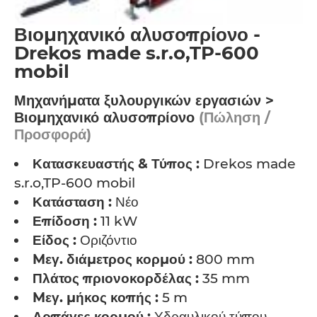
Βιομηχανικό αλυσοπρίονο -
Drekos made s.r.o,TP-600
mobil
Μηχανήματα ξυλουργικών εργασιών >
Βιομηχανικό αλυσοπρίονο
(Πώληση /
Προσφορά)
Κατασκευαστής & Τύπος :
Drekos made
s.r.o,TP-600 mobil
Κατάσταση :
Νέο
Επίδοση :
11 kW
Είδος :
Οριζόντιο
Mεγ. διάμετρος κορμού :
800 mm
Πλάτος πριονοκορδέλας :
35 mm
Mεγ. μήκος κοπής :
5 m
Αρπάγες κορμού :
Υδραυλικού τύπου