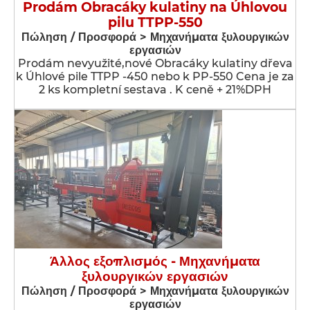
Prodám Obracáky kulatiny na Úhlovou
pilu TTPP-550
Πώληση / Προσφορά > Μηχανήματα ξυλουργικών
εργασιών
Prodám nevyužité,nové Obracáky kulatiny dřeva
k Úhlové pile TTPP -450 nebo k PP-550 Cena je za
2 ks kompletní sestava . K ceně + 21%DPH
Άλλος εξοπλισμός - Μηχανήματα
ξυλουργικών εργασιών
Πώληση / Προσφορά > Μηχανήματα ξυλουργικών
εργασιών