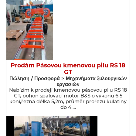
Prodám Pásovou kmenovou pilu RS 18
GT
Πώληση / Προσφορά > Μηχανήματα ξυλουργικών
εργασιών
Nabízím k prodeji kmenovou pásovou pilu RS 18
GT, pohon spalovací motor B&S o výkonu 6,5
koní,řezná délka 5,2m, průměr prořezu kulatiny
do 4 …