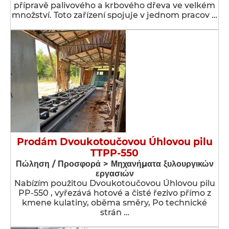
přípravě palivového a krbového dřeva ve velkém
množství. Toto zařízení spojuje v jednom pracov …
Prodám Dvoukotoučovou Úhlovou pilu
TTPP-550
Πώληση / Προσφορά > Μηχανήματα ξυλουργικών
εργασιών
Nabízím použitou Dvoukotoučovou Úhlovou pilu
PP-550 , vyřezává hotové a čisté řezivo přímo z
kmene kulatiny, oběma směry, Po technické
strán …