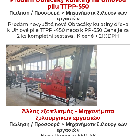
pilu TTPP-550
Πώληση / Προσφορά > Μηχανήματα ξυλουργικών
εργασιών
Prodám nevyužité,nové Obracáky kulatiny dřeva
k Úhlové pile TTPP -450 nebo k PP-550 Cena je za
2 ks kompletní sestava . K ceně + 21%DPH
Άλλος εξοπλισμός - Μηχανήματα
ξυλουργικών εργασιών
Πώληση / Προσφορά > Μηχανήματα ξυλουργικών
εργασιών
Nový Procesor SSP-48