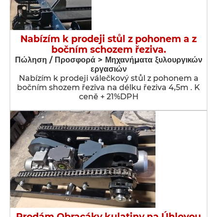
Nabízím k prodeji stůl z pohonem a z
bočním schozem řeziva.
Πώληση / Προσφορά > Μηχανήματα ξυλουργικών
εργασιών
Nabízím k prodeji válečkový stůl z pohonem a
bočním shozem řeziva na délku řeziva 4,5m . K
ceně + 21%DPH
Prodám Obracáky kulatiny na Úhlovou