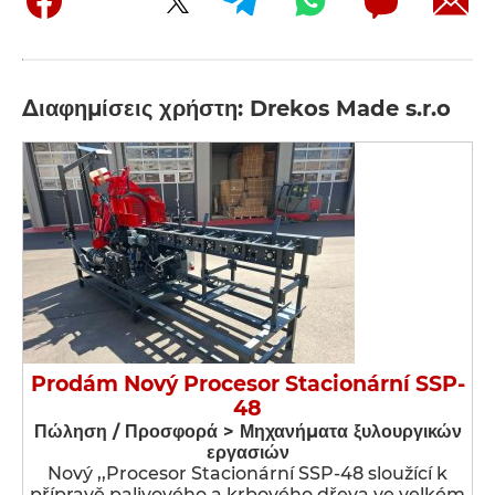
Διαφημίσεις χρήστη: Drekos Made s.r.o
Prodám Nový Procesor Stacionární SSP-
48
Πώληση / Προσφορά > Μηχανήματα ξυλουργικών
εργασιών
Nový ,,Procesor Stacionární SSP-48 sloužící k
přípravě palivového a krbového dřeva ve velkém