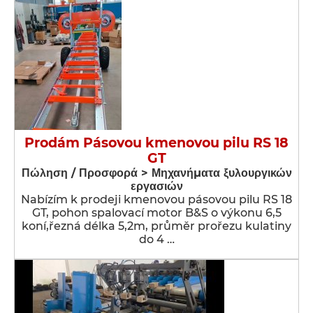
Prodám Pásovou kmenovou pilu RS 18
GT
Πώληση / Προσφορά > Μηχανήματα ξυλουργικών
εργασιών
Nabízím k prodeji kmenovou pásovou pilu RS 18
GT, pohon spalovací motor B&S o výkonu 6,5
koní,řezná délka 5,2m, průměr prořezu kulatiny
do 4 …