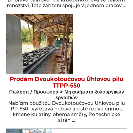
množství. Toto zařízení spojuje v jednom pracov …
Prodám Dvoukotoučovou Úhlovou pilu
TTPP-550
Πώληση / Προσφορά > Μηχανήματα ξυλουργικών
εργασιών
Nabízím použitou Dvoukotoučovou Úhlovou pilu
PP-550 , vyřezává hotové a čisté řezivo přímo z
kmene kulatiny, oběma směry, Po technické
strán …