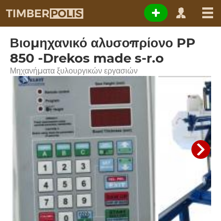
Βιομηχανικό αλυσοπρίονο PP
850 -Drekos made s-r.o
Μηχανήματα ξυλουργικών εργασιών