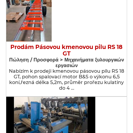
Prodám Pásovou kmenovou pilu RS 18
GT
Πώληση / Προσφορά > Μηχανήματα ξυλουργικών
εργασιών
Nabízím k prodeji kmenovou pásovou pilu RS 18
GT, pohon spalovací motor B&S o výkonu 6,5
koní,řezná délka 5,2m, průměr prořezu kulatiny
do 4 …