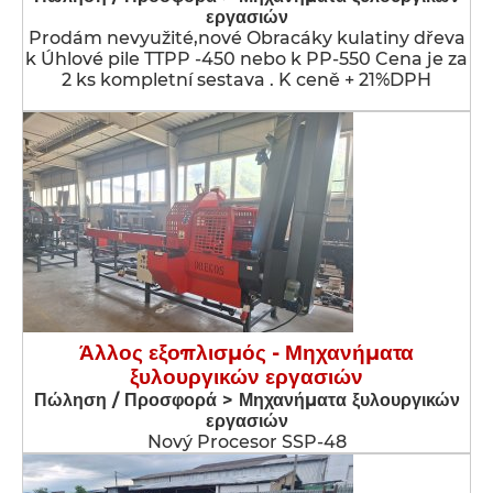
εργασιών
Prodám nevyužité,nové Obracáky kulatiny dřeva
k Úhlové pile TTPP -450 nebo k PP-550 Cena je za
2 ks kompletní sestava . K ceně + 21%DPH
Άλλος εξοπλισμός - Μηχανήματα
ξυλουργικών εργασιών
Πώληση / Προσφορά > Μηχανήματα ξυλουργικών
εργασιών
Nový Procesor SSP-48