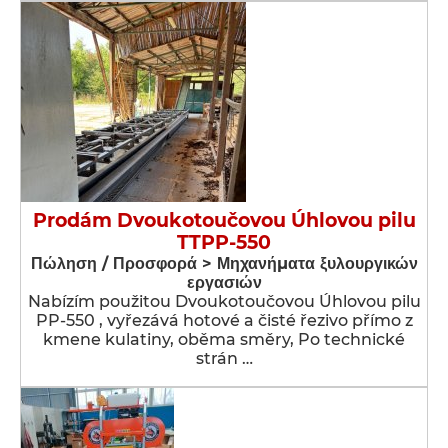
Prodám Dvoukotoučovou Úhlovou pilu
TTPP-550
Πώληση / Προσφορά > Μηχανήματα ξυλουργικών
εργασιών
Nabízím použitou Dvoukotoučovou Úhlovou pilu
PP-550 , vyřezává hotové a čisté řezivo přímo z
kmene kulatiny, oběma směry, Po technické
strán …