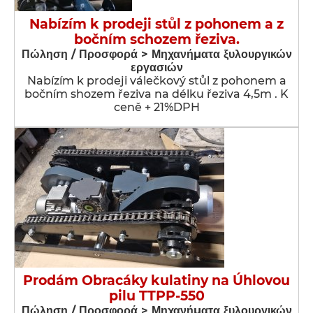
Nabízím k prodeji stůl z pohonem a z
bočním schozem řeziva.
Πώληση / Προσφορά > Μηχανήματα ξυλουργικών
εργασιών
Nabízím k prodeji válečkový stůl z pohonem a
bočním shozem řeziva na délku řeziva 4,5m . K
ceně + 21%DPH
Prodám Obracáky kulatiny na Úhlovou
pilu TTPP-550
Πώληση / Προσφορά > Μηχανήματα ξυλουργικών