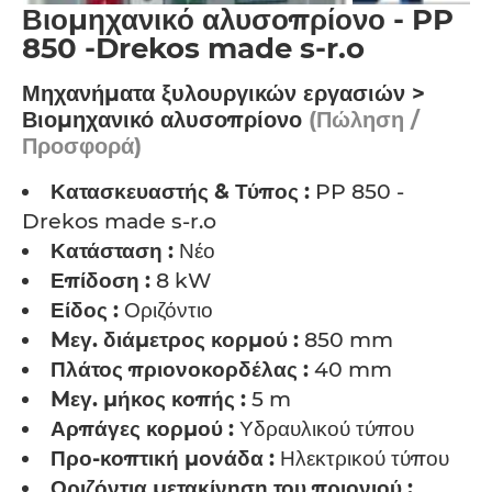
Βιομηχανικό αλυσοπρίονο - PP
850 -Drekos made s-r.o
Μηχανήματα ξυλουργικών εργασιών >
Βιομηχανικό αλυσοπρίονο
(Πώληση /
Προσφορά)
Κατασκευαστής & Τύπος :
PP 850 -
Drekos made s-r.o
Κατάσταση :
Νέο
Επίδοση :
8 kW
Είδος :
Οριζόντιο
Mεγ. διάμετρος κορμού :
850 mm
Πλάτος πριονοκορδέλας :
40 mm
Mεγ. μήκος κοπής :
5 m
Αρπάγες κορμού :
Υδραυλικού τύπου
Προ-κοπτική μονάδα :
Ηλεκτρικού τύπου
Οριζόντια μετακίνηση του πριονιού :