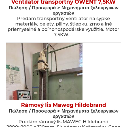
Ventilátor transportný OWENT 7,5KW
Πώληση / Προσφορά > Μηχανήματα ξυλουργικών
εργασιών
Predám transportný ventilátor na sypké
materiály, pelety, piliny, štiepku, zrno a iné
priemyselné a poľnohospodárske využitie. Motor
7,5KW. …
Rámový lis Maweg Hildebrand
Πώληση / Προσφορά > Μηχανήματα ξυλουργικών
εργασιών
Predám rámový lis MAWEG Hildebrand