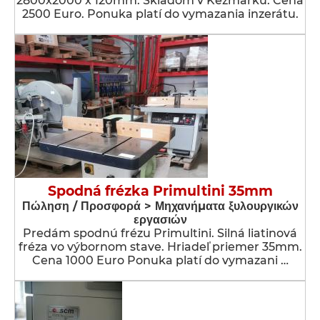
2800x2000 x 120mm. Skladom v Kežmarku. Cena
2500 Euro. Ponuka platí do vymazania inzerátu.
Spodná frézka Primultini 35mm
Πώληση / Προσφορά > Μηχανήματα ξυλουργικών
εργασιών
Predám spodnú frézu Primultini. Silná liatinová
fréza vo výbornom stave. Hriadeľ priemer 35mm.
Cena 1000 Euro Ponuka platí do vymazani …