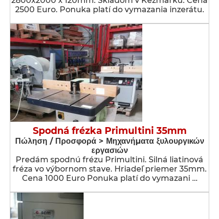
2800x2000 x 120mm. Skladom v Kežmarku. Cena
2500 Euro. Ponuka platí do vymazania inzerátu.
Spodná frézka Primultini 35mm
Πώληση / Προσφορά > Μηχανήματα ξυλουργικών
εργασιών
Predám spodnú frézu Primultini. Silná liatinová
fréza vo výbornom stave. Hriadeľ priemer 35mm.
Cena 1000 Euro Ponuka platí do vymazani …