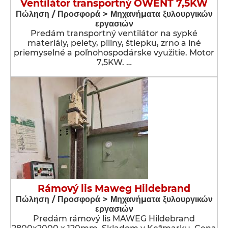
Ventilátor transportný OWENT 7,5KW
Πώληση / Προσφορά > Μηχανήματα ξυλουργικών
εργασιών
Predám transportný ventilátor na sypké
materiály, pelety, piliny, štiepku, zrno a iné
priemyselné a poľnohospodárske využitie. Motor
7,5KW. …
Rámový lis Maweg Hildebrand
Πώληση / Προσφορά > Μηχανήματα ξυλουργικών
εργασιών
Predám rámový lis MAWEG Hildebrand