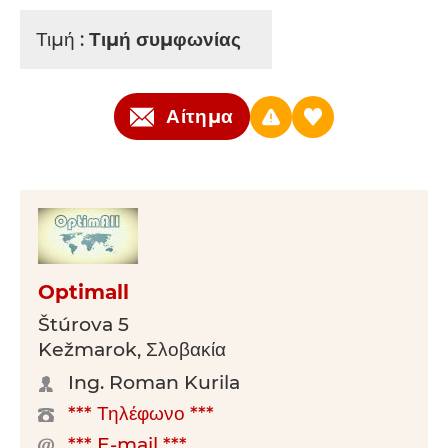
Τιμή :
Τιμή συμφωνίας
Αίτημα
Optimall
Štúrova 5
Kežmarok, Σλοβακία
Ing. Roman Kurila
*** Τηλέφωνο ***
*** E-mail ***