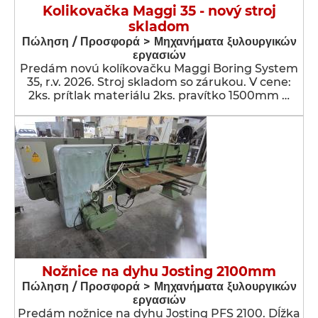
Kolikovačka Maggi 35 - nový stroj
skladom
Πώληση / Προσφορά > Μηχανήματα ξυλουργικών
εργασιών
Predám novú kolíkovačku Maggi Boring System
35, r.v. 2026. Stroj skladom so zárukou. V cene:
2ks. prítlak materiálu 2ks. pravítko 1500mm …
Nožnice na dyhu Josting 2100mm
Πώληση / Προσφορά > Μηχανήματα ξυλουργικών
εργασιών
Predám nožnice na dyhu Josting PFS 2100. Dĺžka