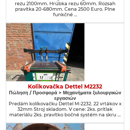
rezu 2100mm. Hrúbka rezu 60mm. Rozsah
pravítka 20-680mm. Cena 2500 Euro. Plne
funkčné …
Kolikovačka Dettel M2232
Πώληση / Προσφορά > Μηχανήματα ξυλουργικών
εργασιών
Predám kolíkovačku Dettel M-2232. 22 vrtákov x
32mm Stroj skladom. V cene: 2ks. prítlak
materiálu 2ks. pravítko bočné systém na skru …