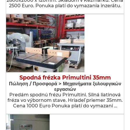
2800x2000 x 120mm. Skladom v Kežmarku. Cena
2500 Euro. Ponuka platí do vymazania inzerátu.
Spodná frézka Primultini 35mm
Πώληση / Προσφορά > Μηχανήματα ξυλουργικών
εργασιών
Predám spodnú frézu Primultini. Silná liatinová
fréza vo výbornom stave. Hriadeľ priemer 35mm.
Cena 1000 Euro Ponuka platí do vymazani …