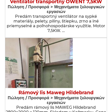
Ventilátor transportný OWENT 7,5KW
Πώληση / Προσφορά > Μηχανήματα ξυλουργικών
εργασιών
Predám transportný ventilátor na sypké
materiály, pelety, piliny, štiepku, zrno a iné
priemyselné a poľnohospodárske využitie. Motor
7,5KW. …
Rámový lis Maweg Hildebrand
Πώληση / Προσφορά > Μηχανήματα ξυλουργικών
εργασιών
Predám rámový lis MAWEG Hildebrand