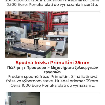
2800x2000 x 120mm. Skladom v Kežmarku. Cena
2500 Euro. Ponuka platí do vymazania inzerátu.
Spodná frézka Primultini 35mm
Πώληση / Προσφορά > Μηχανήματα ξυλουργικών
εργασιών
Predám spodnú frézu Primultini. Silná liatinová
fréza vo výbornom stave. Hriadeľ priemer 35mm.
Cena 1000 Euro Ponuka platí do vymazani …