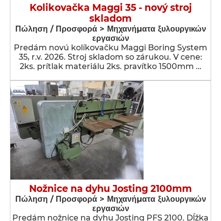
Kolikovačka Maggi 35 - nový stroj
skladom
Πώληση / Προσφορά > Μηχανήματα ξυλουργικών
εργασιών
Predám novú kolíkovačku Maggi Boring System
35, r.v. 2026. Stroj skladom so zárukou. V cene:
2ks. prítlak materiálu 2ks. pravítko 1500mm …
Nožnice na dyhu Josting 2100mm
Πώληση / Προσφορά > Μηχανήματα ξυλουργικών
εργασιών
Predám nožnice na dyhu Josting PFS 2100. Dĺžka