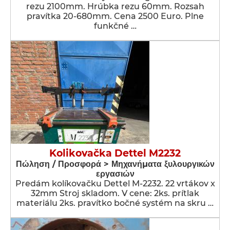
rezu 2100mm. Hrúbka rezu 60mm. Rozsah
pravítka 20-680mm. Cena 2500 Euro. Plne
funkčné …
Kolikovačka Dettel M2232
Πώληση / Προσφορά > Μηχανήματα ξυλουργικών
εργασιών
Predám kolíkovačku Dettel M-2232. 22 vrtákov x
32mm Stroj skladom. V cene: 2ks. prítlak
materiálu 2ks. pravítko bočné systém na skru …