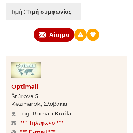
Τιμή :
Τιμή συμφωνίας
Αίτημα
Optimall
Štúrova 5
Kežmarok, Σλοβακία
Ing. Roman Kurila
*** Τηλέφωνο ***
*** E-mail ***