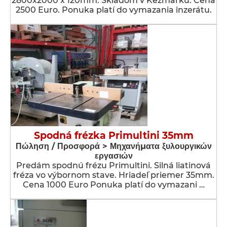
2800x2000 x 120mm. Skladom v Kežmarku. Cena
2500 Euro. Ponuka platí do vymazania inzerátu.
Spodná frézka Primultini 35mm
Πώληση / Προσφορά > Μηχανήματα ξυλουργικών
εργασιών
Predám spodnú frézu Primultini. Silná liatinová
fréza vo výbornom stave. Hriadeľ priemer 35mm.
Cena 1000 Euro Ponuka platí do vymazani …