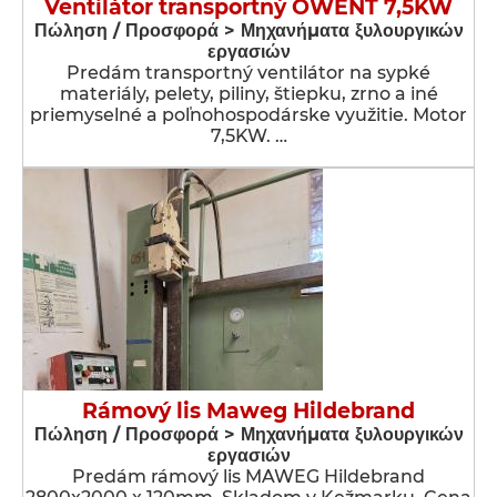
Ventilátor transportný OWENT 7,5KW
Πώληση / Προσφορά > Μηχανήματα ξυλουργικών
εργασιών
Predám transportný ventilátor na sypké
materiály, pelety, piliny, štiepku, zrno a iné
priemyselné a poľnohospodárske využitie. Motor
7,5KW. …
Rámový lis Maweg Hildebrand
Πώληση / Προσφορά > Μηχανήματα ξυλουργικών
εργασιών
Predám rámový lis MAWEG Hildebrand