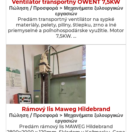
Ventilátor transportný OWENT 7,5KW
Πώληση / Προσφορά > Μηχανήματα ξυλουργικών
εργασιών
Predám transportný ventilátor na sypké
materiály, pelety, piliny, štiepku, zrno a iné
priemyselné a poľnohospodárske využitie. Motor
7,5KW. …
Rámový lis Maweg Hildebrand
Πώληση / Προσφορά > Μηχανήματα ξυλουργικών
εργασιών
Predám rámový lis MAWEG Hildebrand