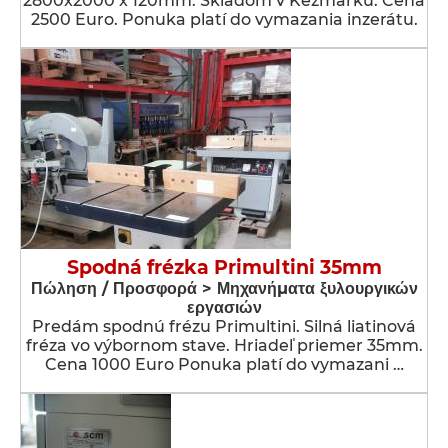
2800x2000 x 120mm. Skladom v Kežmarku. Cena
2500 Euro. Ponuka platí do vymazania inzerátu.
Spodná frézka Primultini 35mm
Πώληση / Προσφορά > Μηχανήματα ξυλουργικών
εργασιών
Predám spodnú frézu Primultini. Silná liatinová
fréza vo výbornom stave. Hriadeľ priemer 35mm.
Cena 1000 Euro Ponuka platí do vymazani …