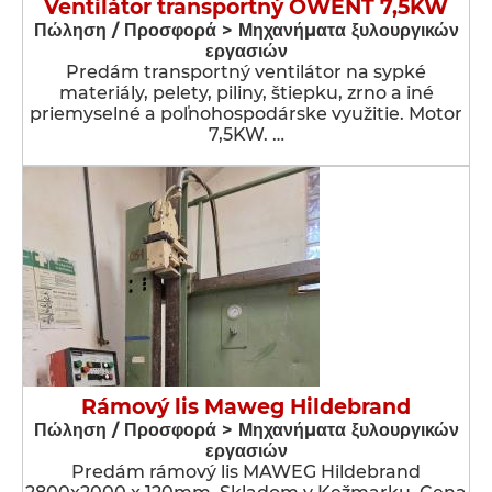
Ventilátor transportný OWENT 7,5KW
Πώληση / Προσφορά > Μηχανήματα ξυλουργικών
εργασιών
Predám transportný ventilátor na sypké
materiály, pelety, piliny, štiepku, zrno a iné
priemyselné a poľnohospodárske využitie. Motor
7,5KW. …
Rámový lis Maweg Hildebrand
Πώληση / Προσφορά > Μηχανήματα ξυλουργικών
εργασιών
Predám rámový lis MAWEG Hildebrand