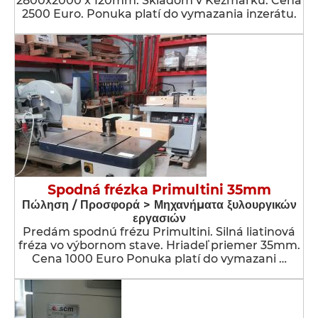
2800x2000 x 120mm. Skladom v Kežmarku. Cena
2500 Euro. Ponuka platí do vymazania inzerátu.
Spodná frézka Primultini 35mm
Πώληση / Προσφορά > Μηχανήματα ξυλουργικών
εργασιών
Predám spodnú frézu Primultini. Silná liatinová
fréza vo výbornom stave. Hriadeľ priemer 35mm.
Cena 1000 Euro Ponuka platí do vymazani …