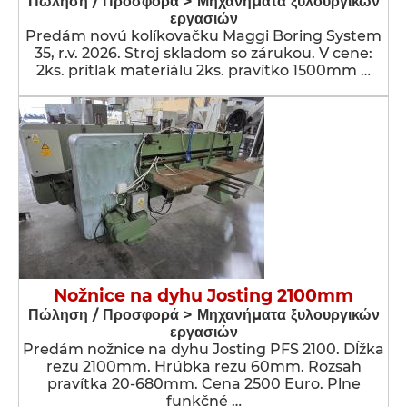
Πώληση / Προσφορά > Μηχανήματα ξυλουργικών
εργασιών
Predám novú kolíkovačku Maggi Boring System
35, r.v. 2026. Stroj skladom so zárukou. V cene:
2ks. prítlak materiálu 2ks. pravítko 1500mm …
Nožnice na dyhu Josting 2100mm
Πώληση / Προσφορά > Μηχανήματα ξυλουργικών
εργασιών
Predám nožnice na dyhu Josting PFS 2100. Dĺžka
rezu 2100mm. Hrúbka rezu 60mm. Rozsah
pravítka 20-680mm. Cena 2500 Euro. Plne
funkčné …