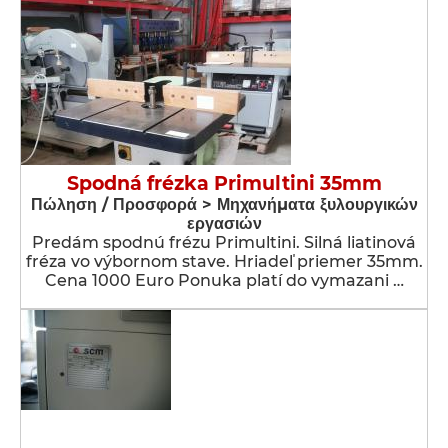
Spodná frézka Primultini 35mm
Πώληση / Προσφορά > Μηχανήματα ξυλουργικών
εργασιών
Predám spodnú frézu Primultini. Silná liatinová
fréza vo výbornom stave. Hriadeľ priemer 35mm.
Cena 1000 Euro Ponuka platí do vymazani …