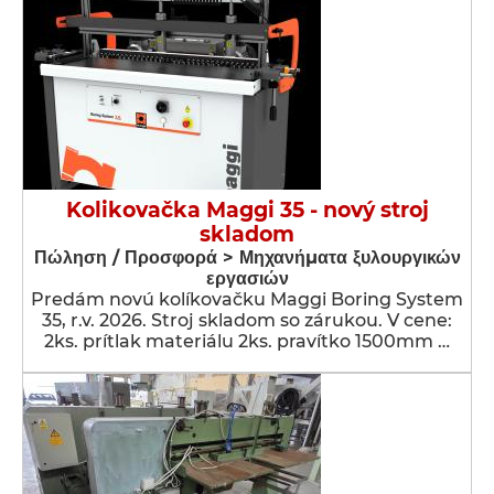
Kolikovačka Maggi 35 - nový stroj
skladom
Πώληση / Προσφορά > Μηχανήματα ξυλουργικών
εργασιών
Predám novú kolíkovačku Maggi Boring System
35, r.v. 2026. Stroj skladom so zárukou. V cene:
2ks. prítlak materiálu 2ks. pravítko 1500mm …