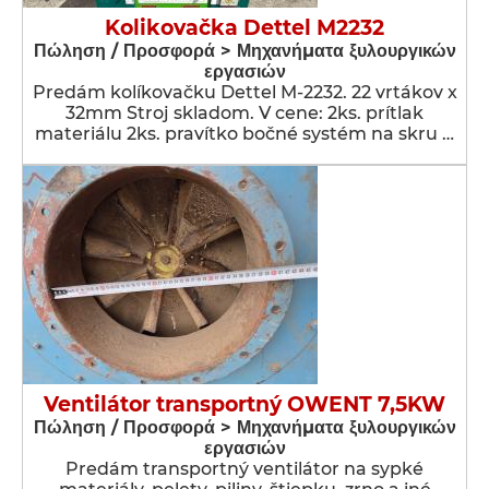
Kolikovačka Dettel M2232
Πώληση / Προσφορά > Μηχανήματα ξυλουργικών
εργασιών
Predám kolíkovačku Dettel M-2232. 22 vrtákov x
32mm Stroj skladom. V cene: 2ks. prítlak
materiálu 2ks. pravítko bočné systém na skru …
Ventilátor transportný OWENT 7,5KW
Πώληση / Προσφορά > Μηχανήματα ξυλουργικών
εργασιών
Predám transportný ventilátor na sypké