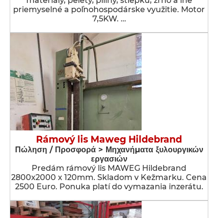
materiály, pelety, piliny, štiepku, zrno a iné
priemyselné a poľnohospodárske využitie. Motor
7,5KW. …
Rámový lis Maweg Hildebrand
Πώληση / Προσφορά > Μηχανήματα ξυλουργικών
εργασιών
Predám rámový lis MAWEG Hildebrand
2800x2000 x 120mm. Skladom v Kežmarku. Cena
2500 Euro. Ponuka platí do vymazania inzerátu.