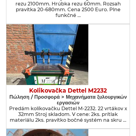
rezu 2100mm. Hrúbka rezu 60mm. Rozsah
pravítka 20-680mm. Cena 2500 Euro. Plne
funkčné …
Kolikovačka Dettel M2232
Πώληση / Προσφορά > Μηχανήματα ξυλουργικών
εργασιών
Predám kolíkovačku Dettel M-2232. 22 vrtákov x
32mm Stroj skladom. V cene: 2ks. prítlak
materiálu 2ks. pravítko bočné systém na skru …