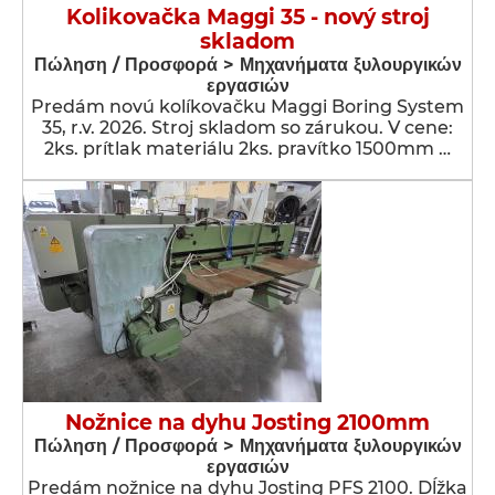
Kolikovačka Maggi 35 - nový stroj
skladom
Πώληση / Προσφορά > Μηχανήματα ξυλουργικών
εργασιών
Predám novú kolíkovačku Maggi Boring System
35, r.v. 2026. Stroj skladom so zárukou. V cene:
2ks. prítlak materiálu 2ks. pravítko 1500mm …
Nožnice na dyhu Josting 2100mm
Πώληση / Προσφορά > Μηχανήματα ξυλουργικών
εργασιών
Predám nožnice na dyhu Josting PFS 2100. Dĺžka