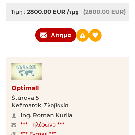
Τιμή :
2800.00
EUR
/τμχ
(2800,00 EUR)
Αίτημα
Optimall
Štúrova 5
Kežmarok, Σλοβακία
Ing. Roman Kurila
*** Τηλέφωνο ***
*** E-mail ***