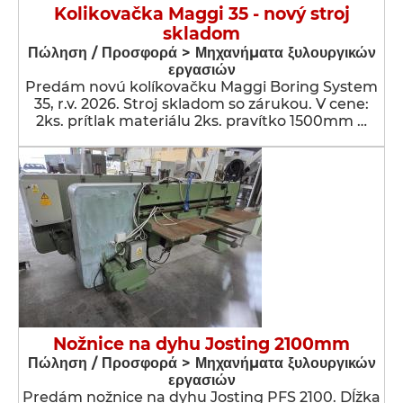
Kolikovačka Maggi 35 - nový stroj
skladom
Πώληση / Προσφορά > Μηχανήματα ξυλουργικών
εργασιών
Predám novú kolíkovačku Maggi Boring System
35, r.v. 2026. Stroj skladom so zárukou. V cene:
2ks. prítlak materiálu 2ks. pravítko 1500mm …
Nožnice na dyhu Josting 2100mm
Πώληση / Προσφορά > Μηχανήματα ξυλουργικών
εργασιών
Predám nožnice na dyhu Josting PFS 2100. Dĺžka