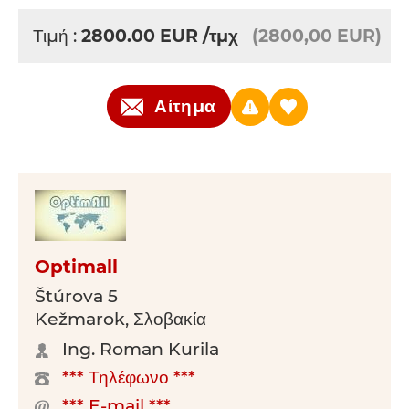
Τιμή :
2800.00
EUR
/τμχ
(2800,00 EUR)
Αίτημα
Optimall
Štúrova 5
Kežmarok, Σλοβακία
Ing. Roman Kurila
*** Τηλέφωνο ***
*** E-mail ***