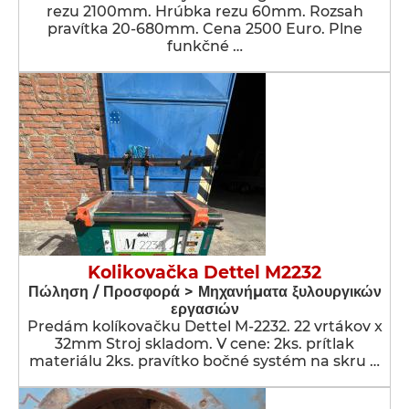
rezu 2100mm. Hrúbka rezu 60mm. Rozsah
pravítka 20-680mm. Cena 2500 Euro. Plne
funkčné …
Kolikovačka Dettel M2232
Πώληση / Προσφορά > Μηχανήματα ξυλουργικών
εργασιών
Predám kolíkovačku Dettel M-2232. 22 vrtákov x
32mm Stroj skladom. V cene: 2ks. prítlak
materiálu 2ks. pravítko bočné systém na skru …