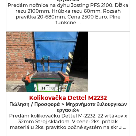
Predám nožnice na dyhu Josting PFS 2100. Dĺžka
rezu 2100mm. Hrúbka rezu 60mm. Rozsah
pravítka 20-680mm. Cena 2500 Euro. Plne
funkčné …
Kolikovačka Dettel M2232
Πώληση / Προσφορά > Μηχανήματα ξυλουργικών
εργασιών
Predám kolíkovačku Dettel M-2232. 22 vrtákov x
32mm Stroj skladom. V cene: 2ks. prítlak
materiálu 2ks. pravítko bočné systém na skru …