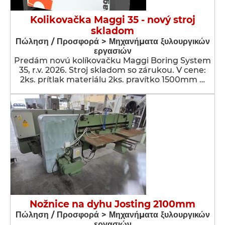
Kolikovačka Maggi 35 - nový stroj
skladom
Πώληση / Προσφορά > Μηχανήματα ξυλουργικών
εργασιών
Predám novú kolíkovačku Maggi Boring System
35, r.v. 2026. Stroj skladom so zárukou. V cene:
2ks. prítlak materiálu 2ks. pravítko 1500mm …
Nožnice na dyhu Josting 2100mm
Πώληση / Προσφορά > Μηχανήματα ξυλουργικών
εργασιών