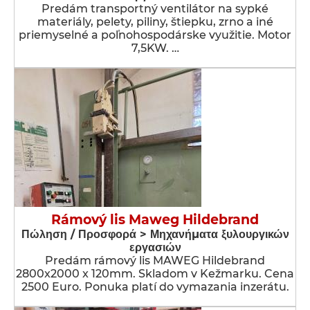
Predám transportný ventilátor na sypké
materiály, pelety, piliny, štiepku, zrno a iné
priemyselné a poľnohospodárske využitie. Motor
7,5KW. …
Rámový lis Maweg Hildebrand
Πώληση / Προσφορά > Μηχανήματα ξυλουργικών
εργασιών
Predám rámový lis MAWEG Hildebrand
2800x2000 x 120mm. Skladom v Kežmarku. Cena
2500 Euro. Ponuka platí do vymazania inzerátu.