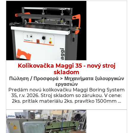
Kolikovačka Maggi 35 - nový stroj
skladom
Πώληση / Προσφορά > Μηχανήματα ξυλουργικών
εργασιών
Predám novú kolíkovačku Maggi Boring System
35, r.v. 2026. Stroj skladom so zárukou. V cene:
2ks. prítlak materiálu 2ks. pravítko 1500mm …