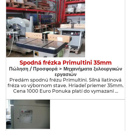
Spodná frézka Primultini 35mm
Πώληση / Προσφορά > Μηχανήματα ξυλουργικών
εργασιών
Predám spodnú frézu Primultini. Silná liatinová
fréza vo výbornom stave. Hriadeľ priemer 35mm.
Cena 1000 Euro Ponuka platí do vymazani …