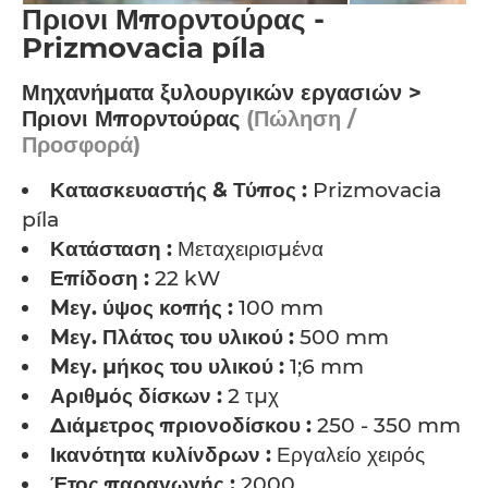
Πριονι Μπορντούρας -
Prizmovacia píla
Μηχανήματα ξυλουργικών εργασιών >
Πριονι Μπορντούρας
(Πώληση /
Προσφορά)
Κατασκευαστής & Τύπος :
Prizmovacia
píla
Κατάσταση :
Μεταχειρισμένα
Επίδοση :
22 kW
Mεγ. ύψος κοπής :
100 mm
Mεγ. Πλάτος του υλικού :
500 mm
Mεγ. μήκος του υλικού :
1;6 mm
Αριθμός δίσκων :
2 τμχ
Διάμετρος πριονοδίσκου :
250 - 350 mm
Ικανότητα κυλίνδρων :
Εργαλείο χειρός
Έτος παραγωγής :
2000