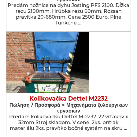
Predám nožnice na dyhu Josting PFS 2100. Dĺžka
rezu 2100mm. Hrúbka rezu 60mm. Rozsah
pravítka 20-680mm. Cena 2500 Euro. Plne
funkčné …
Kolikovačka Dettel M2232
Πώληση / Προσφορά > Μηχανήματα ξυλουργικών
εργασιών
Predám kolíkovačku Dettel M-2232. 22 vrtákov x
32mm Stroj skladom. V cene: 2ks. prítlak
materiálu 2ks. pravítko bočné systém na skru …