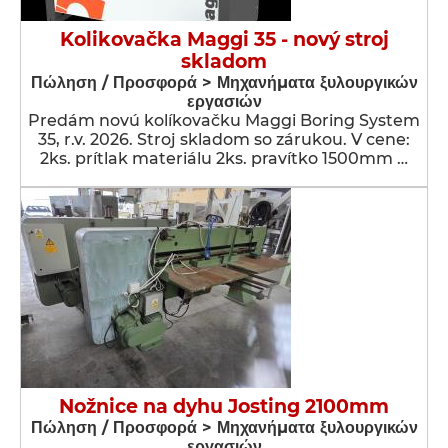
Kolikovačka Maggi 35 - nový stroj
skladom
Πώληση / Προσφορά > Μηχανήματα ξυλουργικών
εργασιών
Predám novú kolíkovačku Maggi Boring System
35, r.v. 2026. Stroj skladom so zárukou. V cene:
2ks. prítlak materiálu 2ks. pravítko 1500mm …
Nožnice na dyhu Josting 2100mm
Πώληση / Προσφορά > Μηχανήματα ξυλουργικών
εργασιών