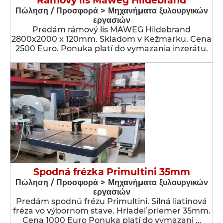
Rámový lis Maweg Hildebrand
Πώληση / Προσφορά > Μηχανήματα ξυλουργικών
εργασιών
Predám rámový lis MAWEG Hildebrand
2800x2000 x 120mm. Skladom v Kežmarku. Cena
2500 Euro. Ponuka platí do vymazania inzerátu.
Spodná frézka Primultini 35mm
Πώληση / Προσφορά > Μηχανήματα ξυλουργικών
εργασιών
Predám spodnú frézu Primultini. Silná liatinová
fréza vo výbornom stave. Hriadeľ priemer 35mm.
Cena 1000 Euro Ponuka platí do vymazani …