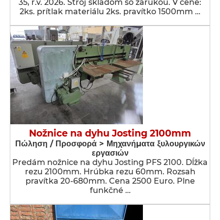
35, r.v. 2026. Stroj skladom so zárukou. V cene:
2ks. prítlak materiálu 2ks. pravítko 1500mm …
Nožnice na dyhu Josting 2100mm
Πώληση / Προσφορά > Μηχανήματα ξυλουργικών
εργασιών
Predám nožnice na dyhu Josting PFS 2100. Dĺžka
rezu 2100mm. Hrúbka rezu 60mm. Rozsah
pravítka 20-680mm. Cena 2500 Euro. Plne
funkčné …