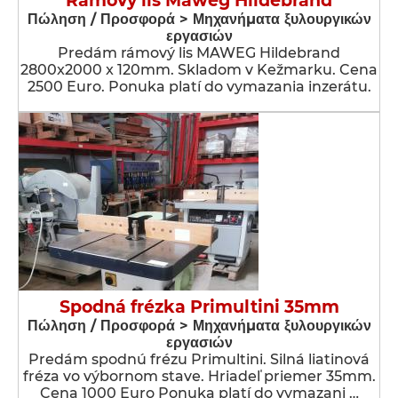
Rámový lis Maweg Hildebrand
Πώληση / Προσφορά > Μηχανήματα ξυλουργικών
εργασιών
Predám rámový lis MAWEG Hildebrand
2800x2000 x 120mm. Skladom v Kežmarku. Cena
2500 Euro. Ponuka platí do vymazania inzerátu.
Spodná frézka Primultini 35mm
Πώληση / Προσφορά > Μηχανήματα ξυλουργικών
εργασιών
Predám spodnú frézu Primultini. Silná liatinová
fréza vo výbornom stave. Hriadeľ priemer 35mm.
Cena 1000 Euro Ponuka platí do vymazani …