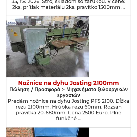
35, r.v. 2026. Stroj skladom so zárukou. V cene:
2ks. prítlak materiálu 2ks. pravítko 1500mm …
Nožnice na dyhu Josting 2100mm
Πώληση / Προσφορά > Μηχανήματα ξυλουργικών
εργασιών
Predám nožnice na dyhu Josting PFS 2100. Dĺžka
rezu 2100mm. Hrúbka rezu 60mm. Rozsah
pravítka 20-680mm. Cena 2500 Euro. Plne
funkčné …