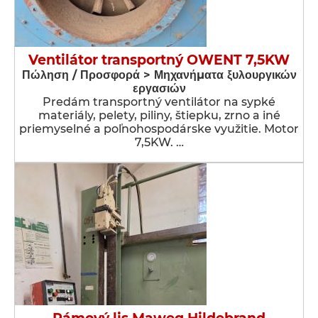
Ventilátor transportný OWENT 7,5KW
Πώληση / Προσφορά > Μηχανήματα ξυλουργικών
εργασιών
Predám transportný ventilátor na sypké
materiály, pelety, piliny, štiepku, zrno a iné
priemyselné a poľnohospodárske využitie. Motor
7,5KW. …