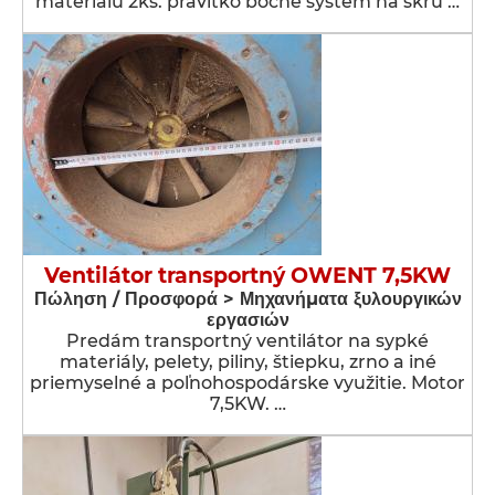
materiálu 2ks. pravítko bočné systém na skru …
Ventilátor transportný OWENT 7,5KW
Πώληση / Προσφορά > Μηχανήματα ξυλουργικών
εργασιών
Predám transportný ventilátor na sypké
materiály, pelety, piliny, štiepku, zrno a iné
priemyselné a poľnohospodárske využitie. Motor
7,5KW. …