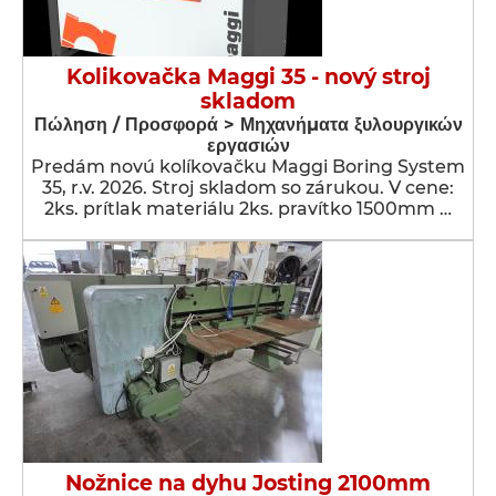
Kolikovačka Maggi 35 - nový stroj
skladom
Πώληση / Προσφορά > Μηχανήματα ξυλουργικών
εργασιών
Predám novú kolíkovačku Maggi Boring System
35, r.v. 2026. Stroj skladom so zárukou. V cene:
2ks. prítlak materiálu 2ks. pravítko 1500mm …
Nožnice na dyhu Josting 2100mm