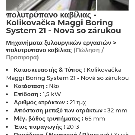
πολυτρύπανο καβίλιας -
Kolikovačka Maggi Boring
System 21 - Nová so zárukou
Μηχανήματα ξυλουργικών εργασιών >
πολυτρύπανο καβίλιας
(Πώληση /
Προσφορά)
Κατασκευαστής & Τύπος :
Kolikovačka
Maggi Boring System 21 - Nová so zárukou
Κατάσταση :
Νέο
Επίδοση :
1,5 kW
Αριθμός ατράκτων :
21 τμχ
Απόσταση μεταξύ των ατράκτων :
32 mm
Mέγ. βάθος τρυπήματος :
65 mm
Έτος παραγωγής :
2013
Παράδοση / Μεταφορά / Πληρωμή :
Χωρίς