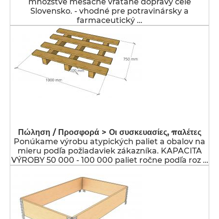
množstve mesačne vrátane dopravy celé
Slovensko. - vhodné pre potravinársky a
farmaceutický …
Πώληση / Προσφορά > Οι συσκευασίες, παλέτες
Ponúkame výrobu atypických paliet a obalov na
mieru podľa požiadaviek zákazníka. KAPACITA
VÝROBY 50 000 - 100 000 paliet ročne podľa roz …