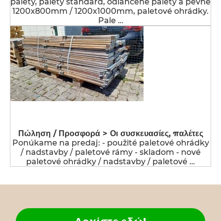
palety, palety štandard, odľahčené palety a pevné
1200x800mm / 1200x1000mm, paletové ohrádky.
Pale …
Πώληση / Προσφορά > Οι συσκευασίες, παλέτες
Ponúkame na predaj: - použité paletové ohrádky
/ nadstavby / paletové rámy - skladom - nové
paletové ohrádky / nadstavby / paletové …